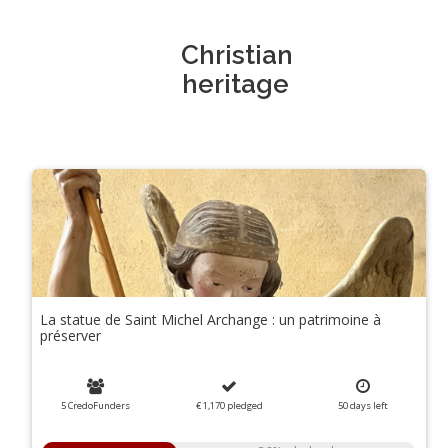
Christian
heritage
La statue de Saint Michel Archange : un patrimoine à
préserver
5 CredoFunders
€ 1,170
pledged
50
days
left