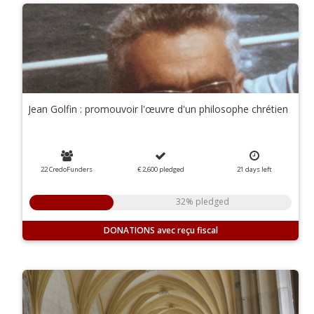
Jean Golfin : promouvoir l'œuvre d'un philosophe chrétien
22 CredoFunders
€ 2,600
pledged
21
days
left
32% pledged
DONATIONS