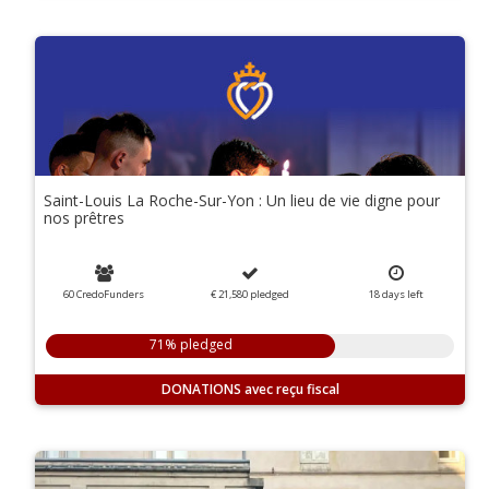
Saint-Louis La Roche-Sur-Yon : Un lieu de vie digne pour
nos prêtres
60 CredoFunders
€ 21,580
pledged
18
days
left
71% pledged
DONATIONS