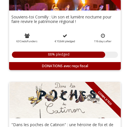
Souviens-toi Cornilly : Un son et lumière nocturne pour
faire revivre le patrimoine régional !
63 CredoFunders
€ 10,644
pledged
116
days
after
88% pledged
DONATIONS
COMPLETED
"Dans les poches de Catinon" : une héroïne de foi et de