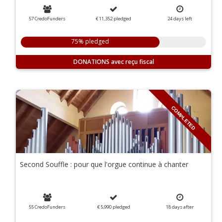
57 CredoFunders
€ 11,352
pledged
24
days
left
75% pledged
DONATIONS
COMPLETED
Second Souffle : pour que l'orgue continue à chanter
55 CredoFunders
€ 5,990
pledged
18
days
after