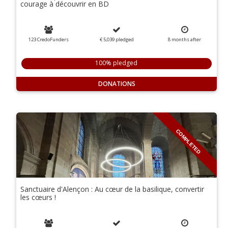
courage à découvrir en BD
123 CredoFunders
€ 5,039
pledged
8
months
after
100% pledged
DONATIONS
COMPLETED
Sanctuaire d'Alençon : Au cœur de la basilique, convertir
les cœurs !