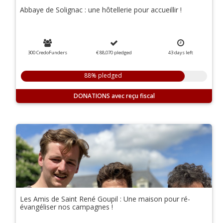
Abbaye de Solignac : une hôtellerie pour accueillir !
300 CredoFunders
€ 88,070
pledged
43
days
left
88% pledged
DONATIONS
Les Amis de Saint René Goupil : Une maison pour ré-
évangéliser nos campagnes !