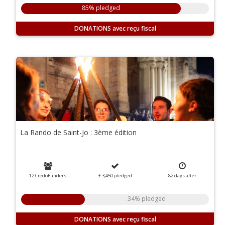
85% pledged
DONATIONS
La Rando de Saint-Jo : 3ème édition
12 CredoFunders
€ 3,450
pledged
82
days
after
34% pledged
DONATIONS