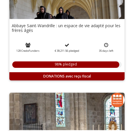
Abbaye Saint-Wandrille : un espace de vie adapté pour les
frères âgés
129 CredoFunders
€ 39,211.56
pledged
35
days
left
98% pledged
DONATIONS