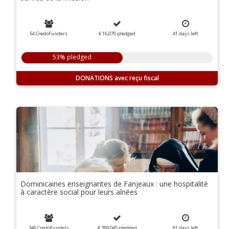
54 CredoFunders
€ 16,070
pledged
41
days
left
53% pledged
DONATIONS
Dominicaines enseignantes de Fanjeaux : une hospitalité
à caractère social pour leurs aînées
346 CredoFunders
€ 289,045
pledged
81
days
left