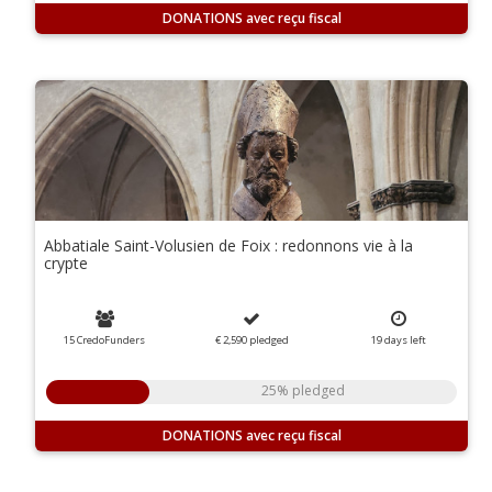
DONATIONS
Abbatiale Saint-Volusien de Foix : redonnons vie à la
crypte
15 CredoFunders
€ 2,590
pledged
19
days
left
25% pledged
DONATIONS