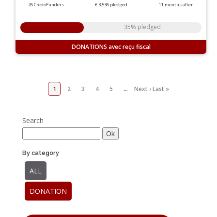
26 CredoFunders
€ 3,536
pledged
11
months
after
35% pledged
DONATIONS
1
2
3
4
5
…
Next ›
Last »
Search
By category
ALL
DONATION