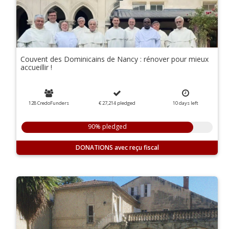
Couvent des Dominicains de Nancy : rénover pour mieux
accueillir !
128 CredoFunders
€ 27,214
pledged
10
days
left
90% pledged
DONATIONS