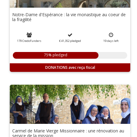
Notre-Dame d'Espérance : la vie monastique au coeur de
la fragilité
179 CredoFunders
€ 41,352
pledged
19
days
left
75% pledged
DONATIONS
Carmel de Marie Vierge Missionnaire : une rénovation au
service de la mission