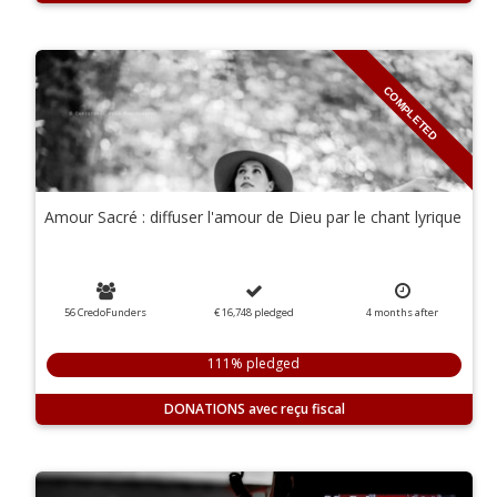
COMPLETED
Amour Sacré : diffuser l'amour de Dieu par le chant lyrique
56 CredoFunders
€ 16,748
pledged
4
months
after
111% pledged
DONATIONS