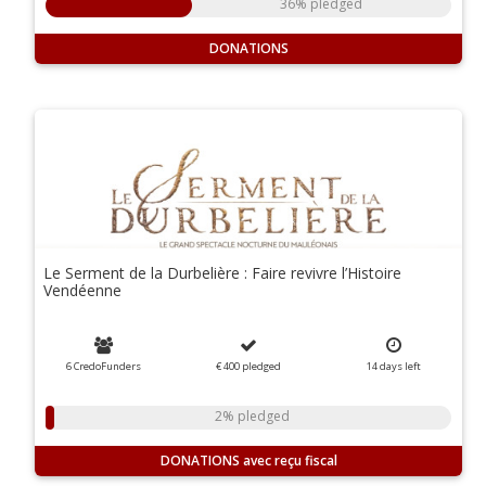
36% pledged
DONATIONS
Le Serment de la Durbelière : Faire revivre l’Histoire
Vendéenne
6 CredoFunders
€ 400
pledged
14
days
left
2% pledged
DONATIONS