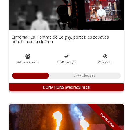
Ermonia : La Flamme de Loigny, portez les zouaves
pontificaux au cinéma
26 CredoFunders
€ 3,485
pledged
22
days
left
34% pledged
DONATIONS
COMPLETED