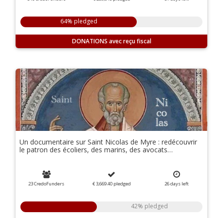
64% pledged
DONATIONS
Un documentaire sur Saint Nicolas de Myre : redécouvrir
le patron des écoliers, des marins, des avocats…
23 CredoFunders
€ 3,669.40
pledged
26
days
left
42% pledged