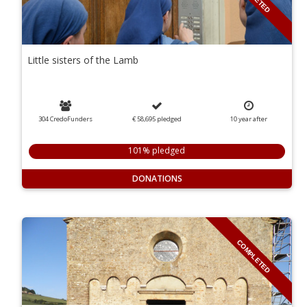
Little sisters of the Lamb
304 CredoFunders
€ 58,695
pledged
10
year
after
101% pledged
DONATIONS
COMPLETED