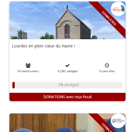
COMPLETED
Lourdes en plein cœur du Havre !
16 CredoFunders
€ 2,061
pledged
10
year
after
2% pledged
DONATIONS
COMPLETED