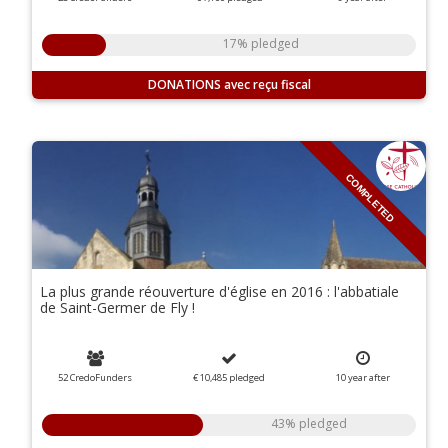
17% pledged
DONATIONS
COMPLETED
La plus grande réouverture d'église en 2016 : l'abbatiale
de Saint-Germer de Fly !
52 CredoFunders
€ 10,485
pledged
10
year
after
43% pledged