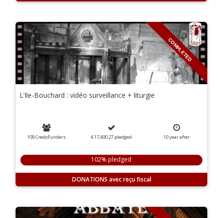
COMPLETED
L’Ile-Bouchard : vidéo surveillance + liturgie
109 CredoFunders
€ 17,400.27
pledged
10
year
after
102% pledged
DONATIONS