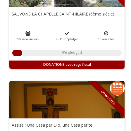
SAUVONS LA CHAPELLE SAINT-HILAIRE (6ème siècle)
53 CredoFunders
€ 6,115.07
pledged
10
year
after
9% pledged
DONATIONS
COMPLETED
Assise : Una Casa per Dio, una Casa per te