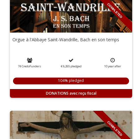
COMPLETED
Orgue à l'Abbaye Saint-Wandrille, Bach en son temps
74 CredoFunders
€ 6,265
pledged
10
year
after
104% pledged
DONATIONS
COMPLETED