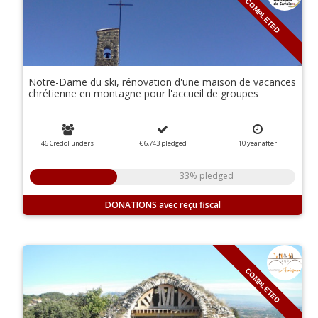
COMPLETED
Notre-Dame du ski, rénovation d'une maison de vacances
chrétienne en montagne pour l'accueil de groupes
46 CredoFunders
€ 6,743
pledged
10
year
after
33% pledged
DONATIONS
COMPLETED