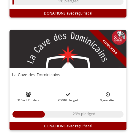
1% pledged
DONATIONS
COMPLETED
La Cave des Dominicains
34 CredoFunders
€ 5,910
pledged
9
year
after
29% pledged
DONATIONS