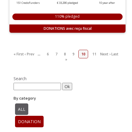
151 CredoFunders
€ 33,290
pledged
10
year
after
110% pledged
DONATIONS
« First
‹ Prev
…
6
7
8
9
10
11
Next ›
Last
»
Search
By category
ALL
DONATION