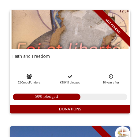
NOT FUNDED
Faith and Freedom
22 CredoFunders
€ 5,945
pledged
10
year
after
59% pledged
DONATIONS