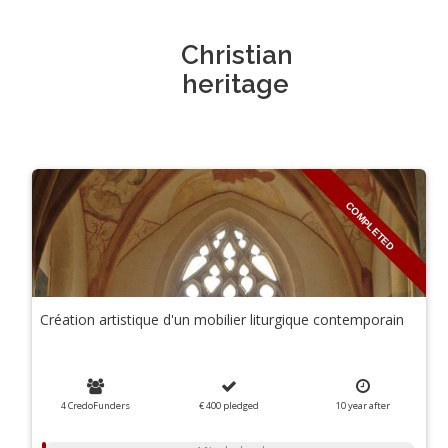
Christian
heritage
COMPLETED
Création artistique d'un mobilier liturgique contemporain
4 CredoFunders
€ 400
pledged
10
year
after