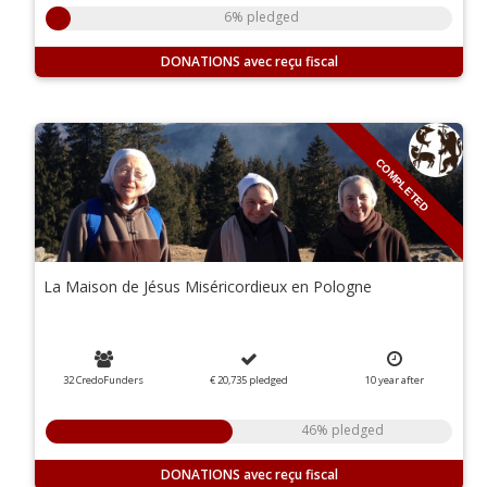
6% pledged
DONATIONS
COMPLETED
La Maison de Jésus Miséricordieux en Pologne
32 CredoFunders
€ 20,735
pledged
10
year
after
46% pledged
DONATIONS