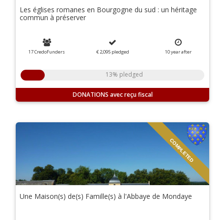
Les églises romanes en Bourgogne du sud : un héritage
commun à préserver
17 CredoFunders
€ 2,095
pledged
10
year
after
13% pledged
DONATIONS
COMPLETED
Une Maison(s) de(s) Famille(s) à l'Abbaye de Mondaye