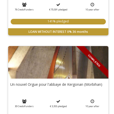
76 CredoFunders
€ 70,591
pledged
10
year
after
141% pledged
LOAN WITHOUT INTEREST
0%
36 months
COMPLETED
Un nouvel Orgue pour l'abbaye de Kergonan (Morbihan)
30 CredoFunders
€ 3,355
pledged
10
year
after