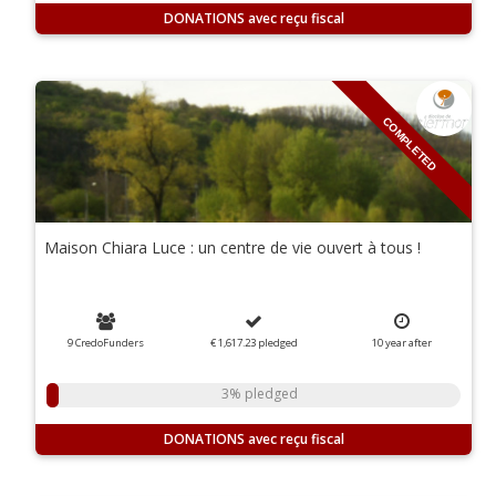
DONATIONS
COMPLETED
Maison Chiara Luce : un centre de vie ouvert à tous !
9 CredoFunders
€ 1,617.23
pledged
10
year
after
3% pledged
DONATIONS