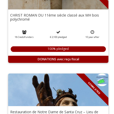
CHRIST ROMAN DU 11ème siècle classé aux MH bois
polychromé
18 CredoFunders
€ 2,100
pledged
10
year
after
100% pledged
DONATIONS
COMPLETED
Restauration de Notre Dame de Santa Cruz – Lieu de