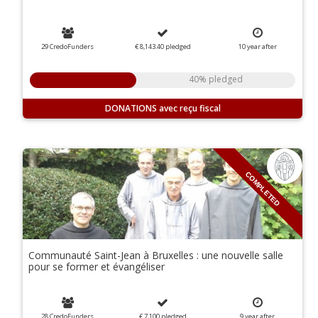
29 CredoFunders
€ 8,143.40
pledged
10
year
after
40% pledged
DONATIONS
COMPLETED
Communauté Saint-Jean à Bruxelles : une nouvelle salle
pour se former et évangéliser
28 CredoFunders
€ 7,100
pledged
9
year
after