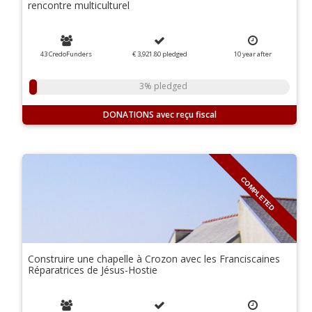
rencontre multiculturel
43 CredoFunders
€ 3,921.80
pledged
10
year
after
3% pledged
DONATIONS
COMPLETED
Construire une chapelle à Crozon avec les Franciscaines
Réparatrices de Jésus-Hostie