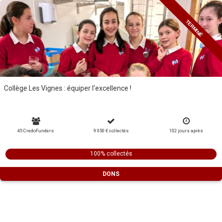
TERMINÉ
Collège Les Vignes : équiper l'excellence !
45 CredoFunders
9 050 €
collectés
102
jours
après
100% collectés
DONS