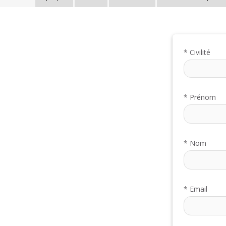
*
Civilité
*
Prénom
*
Nom
*
Email