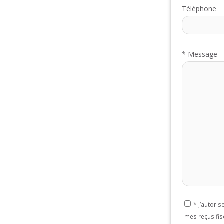
Téléphone
*
Message
*
J’autori
mes reçus fis