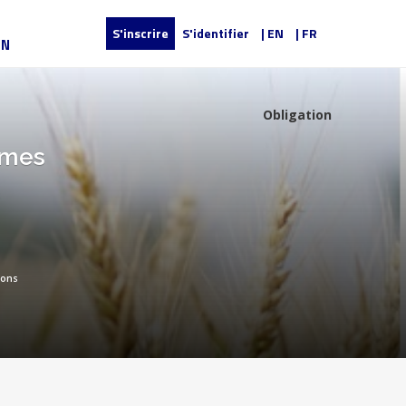
S'inscrire
S'identifier
| EN
| FR
UN
Obligation
ommes
ions