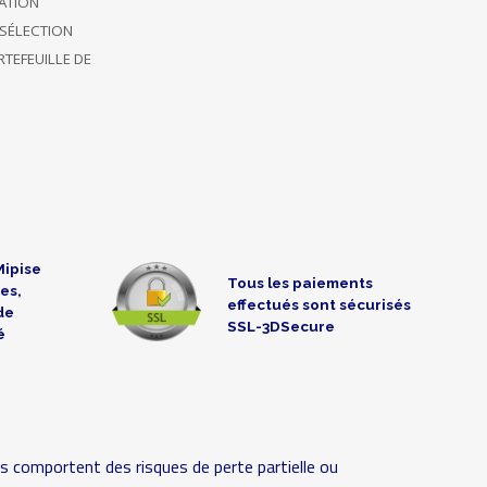
CATION
SÉLECTION
TEFEUILLE DE
Mipise
Tous les paiements
es,
effectués sont sécurisés
de
SSL-3DSecure
é
s comportent des risques de perte partielle ou