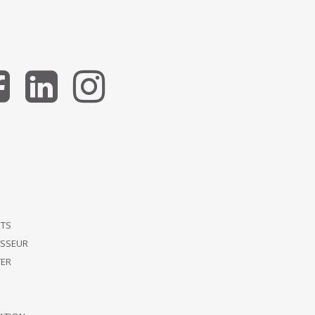
ETS
ISSEUR
ER