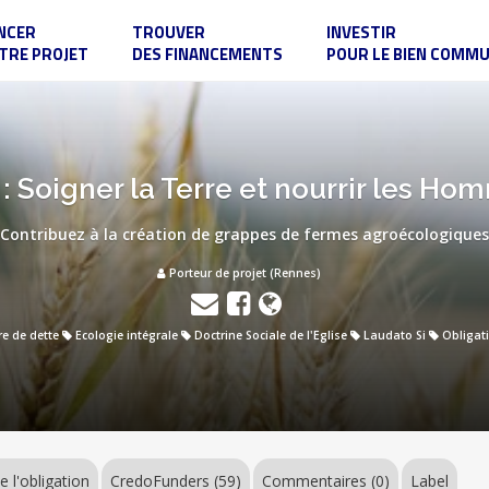
NCER
TROUVER
INVESTIR
TRE PROJET
DES FINANCEMENTS
POUR LE BIEN COMM
 : Soigner la Terre et nourrir les H
Contribuez à la création de grappes de fermes agroécologiques
Porteur de projet (Rennes)
re de dette
Ecologie intégrale
Doctrine Sociale de l'Eglise
Laudato Si
Obligat
e l'obligation
CredoFunders
(59)
Commentaires (0)
Label