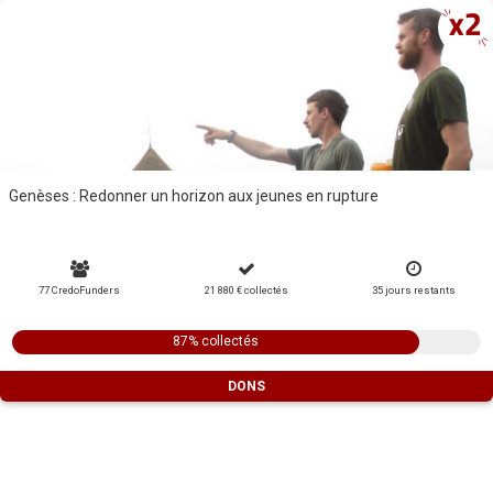
Genèses : Redonner un horizon aux jeunes en rupture
77 CredoFunders
21 880 €
collectés
35
jours
restants
87% collectés
DONS