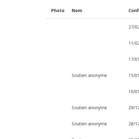
des
ermites-
Photo
Nom
Conf
apôtres
27/0
de
la
11/0
paix
à
17/0
la
frontière
Soutien anonyme
15/0
israélo-
libanaise.
10/0
«
Soutien anonyme
29/1
Heureux
les
artisans
de
Soutien anonyme
28/1
paix
car
ils