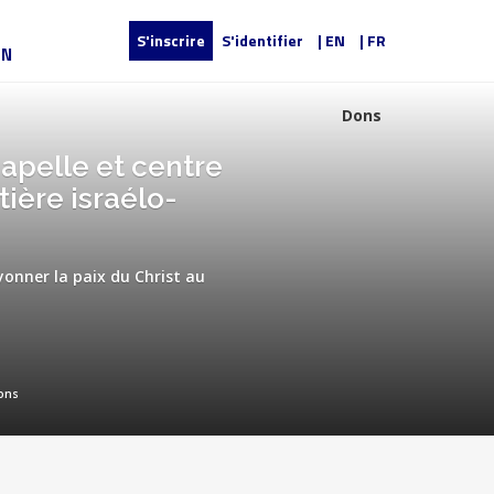
S'inscrire
S'identifier
| EN
| FR
UN
Dons
hapelle et centre
tière israélo-
ayonner la paix du Christ au
ons