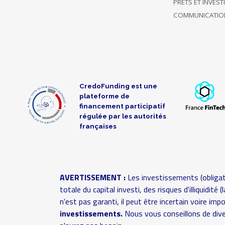
uniquement
PRÊTS ET INVES
27/02/2018
ce projet
50 €
COMMUNICATIO
09:52
jusqu'à
présent
Soutient
uniquement
11/02/2018
ce projet
50 €
CredoFunding est une
18:02
jusqu'à
plateforme de
présent
financement participatif
régulée par les autorités
françaises
17/01/2018
Soutient 2
100 €
15:52
projets
A choisi de
Soutien
15/01/2018
AVERTISSEMENT :
Les investissements (obligat
rester
500 €
anonyme
14:33
totale du capital investi, des risques d'illiquidit
anonyme
n'est pas garanti, il peut être incertain voire im
investissements.
Nous vous conseillons de dive
Soutient