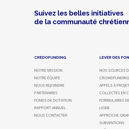
Al
Qaouzah
LB
Suivez les belles initiatives
Dons
de la communauté chrétien
Reçu
fiscal
Monastères
abbayes
Solidarité
et
projets
Dons
CREDOFUNDING
LEVER DES FO
Dons
NOTRE MISSION
NOS SOURCES D
NOTRE ÉQUIPE
CROWDFUNDIN
NOUS REJOINDRE
APPELS À PROJE
PARTENAIRES
COLLECTES EN 
FONDS DE DOTATION
FORMULAIRES D
Photo
Nom
Confirmé
Description
Montant
RAPPORT ANNUEL
LIGNE
NOUS CONTACTER
APPROCHE GRA
Soutient
SUBVENTIONS