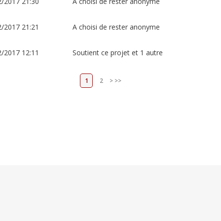
2/2017 21:30
A choisi de rester anonyme
2/2017 21:21
A choisi de rester anonyme
2/2017 12:11
Soutient ce projet et 1 autre
1
2
>
>>