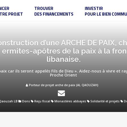
NCER
TROUVER
INVESTIR
TRE PROJET
DES FINANCEMENTS
POUR LE BIEN COMM
construction d’une ARCHE DE PAIX, c
 ermites-apôtres de la paix à la fron
libanaise.
aix car ils seront appelés Fils de Dieu ». Aidez-nous à vivre et r
Proche Orient
Porteur de projet arche de paix (AL QAOUZAH)
Qaouzah LB
Dons
Reçu fiscal
Monastères abbayes
Solidarité et projets
D