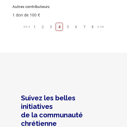
Autres contributeurs
1 don de 100 €
<<
<
1
2
3
4
5
6
7
8
>
>>
Suivez les belles
initiatives
de la communauté
chrétienne