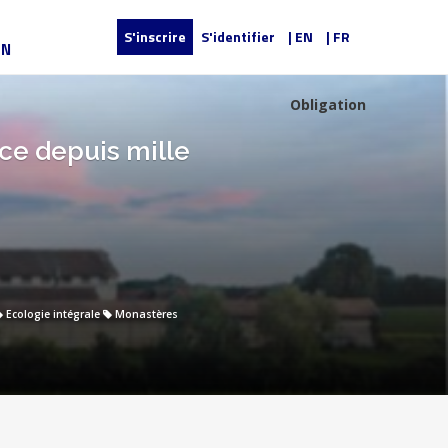
S'inscrire
S'identifier
| EN
| FR
UN
Obligation
ce depuis mille
Ecologie intégrale
Monastères