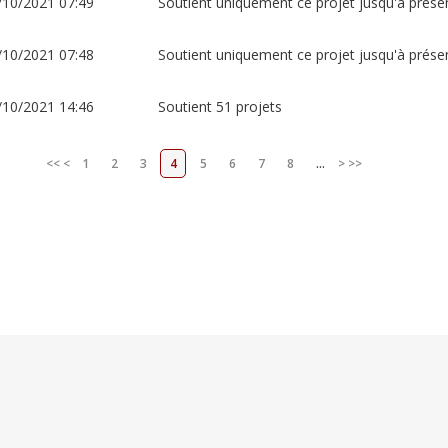
/10/2021 07:49
Soutient uniquement ce projet jusqu'à prése
/10/2021 07:48
Soutient uniquement ce projet jusqu'à prése
/10/2021 14:46
Soutient 51 projets
<<
<
1
2
3
4
5
6
7
8
...
>
>>