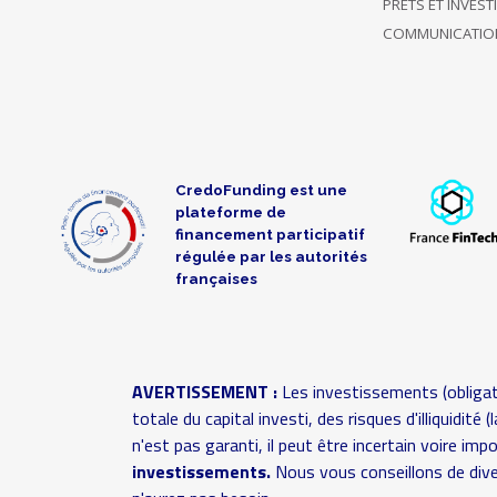
PRÊTS ET INVES
COMMUNICATIO
08/10/2021
Soutient 6
Brigitte
1 500 €
16:30
projets
08/10/2021
Soutient 3
50 000 €
08:06
projets
CredoFunding est une
Soutient
plateforme de
uniquement
financement participatif
CORRADI
08/10/2021
ce projet
20 000 €
régulée par les autorités
D
07:49
jusqu'à
françaises
présent
Soutient
uniquement
AVERTISSEMENT :
Les investissements (obligat
08/10/2021
D.CORRADI
ce projet
20 000 €
totale du capital investi, des risques d'illiquidit
07:48
jusqu'à
n'est pas garanti, il peut être incertain voire im
présent
investissements.
Nous vous conseillons de dive