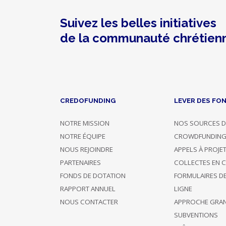
Suivez les belles initiatives
Photo
Nom
Confirmé
Description
Montant
de la communauté chrétien
11/10/2021
Soutient 4
5 000 €
16:39
projets
11/10/2021
Soutient 2
CREDOFUNDING
LEVER DES FO
Lalaure
1 200 €
16:37
projets
NOTRE MISSION
NOS SOURCES D
11/10/2021
Soutient 42
NOTRE ÉQUIPE
CROWDFUNDIN
10 000 €
16:05
projets
NOUS REJOINDRE
APPELS À PROJE
PARTENAIRES
COLLECTES EN 
11/10/2021
Soutient 5
FONDS DE DOTATION
FORMULAIRES D
Céline D.
10 000 €
12:34
projets
RAPPORT ANNUEL
LIGNE
NOUS CONTACTER
APPROCHE GRA
Catherine
11/10/2021
Soutient 2
2 500 €
SUBVENTIONS
de LAVA...
07:58
projets