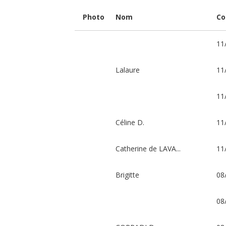
d'Oelenberg
mille
ans
:
Photo
Nom
Co
Phare
11
spirituel
de
Lalaure
11
l'Alsace
depuis
11
mille
ans
Céline D.
11
Enracinement
et
Catherine de LAVA...
11
Rayonnement
Brigitte
08
Porteur
de
projet
Abbaye
08
Notre
Dame
d'Oelenberg
(Reiningue)