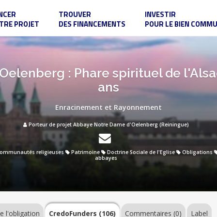
NCER
TROUVER
INVESTIR
TRE PROJET
DES FINANCEMENTS
POUR LE BIEN COMM
elenberg : Phare spirituel de l'Alsa
ans
Enracinement et Rayonnement
Porteur de projet Abbaye Notre Dame d'Oelenberg (Reiningue)
ommunautés religieuses
Patrimoine
Doctrine Sociale de l'Eglise
Obligations
abbayes
e l'obligation
CredoFunders
(106)
Commentaires (0)
Label