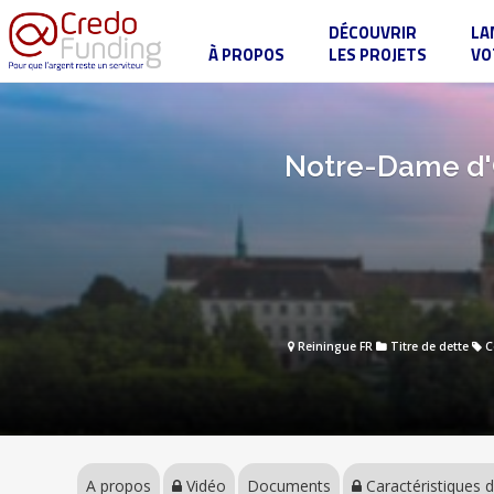
DÉCOUVRIR
LA
À PROPOS
LES PROJETS
VO
Notre-
Dame
d'Oelenberg
:
Phare
A
Notre-Dame d'O
spirituel
propos
de
l'Alsace
depuis
mille
ans
Vidéo
Documents
Reiningue FR
Titre de dette
C
Caractéristiques
de l'obligation
A propos
Vidéo
Documents
Caractéristiques d