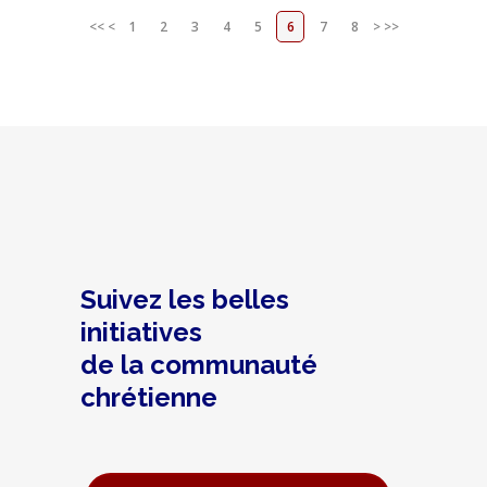
<<
<
1
2
3
4
5
6
7
8
>
>>
Suivez les belles
initiatives
de la communauté
chrétienne