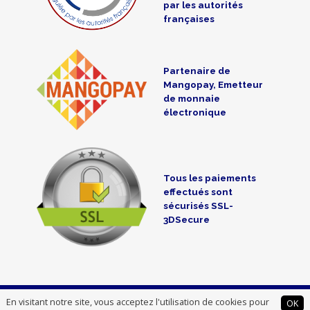
par les autorités
françaises
Partenaire de
Mangopay, Emetteur
de monnaie
électronique
Tous les paiements
effectués sont
sécurisés SSL-
3DSecure
CredoFunding is a crowdfunding intermediate registered at the
En visitant notre site, vous acceptez l'utilisation de cookies pour
OK