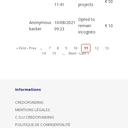
€ 50
11:41
projects
Opted to
Anonymous
10/08/2021
remain
€ 10
backer
09:23
incognito
« First
‹ Prev
…
7
8
9
10
11
12
13
14
15
…
Next ›
Last »
Informations
CREDOFUNDING
MENTIONS LÉGALES
C.G.U CREDOFUNDING
POLITIQUE DE CONFIDENTIALITÉ