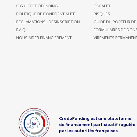
C.G.U CREDOFUNDING
FISCALITÉ
POLITIQUE DE CONFIDENTIALITÉ
RISQUES
support this
03/09/2021
project and
€ 50.09
RÉCLAMATIONS - DÉSINSCRIPTION
GUIDE DU PORTEUR DE
14:07
another one
F.A.Q.
FORMULAIRES DE DON
NOUS AIDER FINANCIEREMENT
VIREMENTS PERMANEN
03/09/2021
back 9
€ 50
13:58
projects
support this
03/09/2021
project and
€ 10
13:49
another one
Opted to
Anonymous
03/09/2021
remain
€ 100
backer
13:11
incognito
CredoFunding est une plateforme
de financement participatif régulée
03/09/2021
back 9
€ 130
par les autorités françaises
12:30
projects