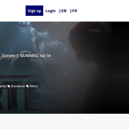
Sign up
Login
| EN
| FR
Dons
t Steven J. GUNNELL sur le
ards
Donation
Films