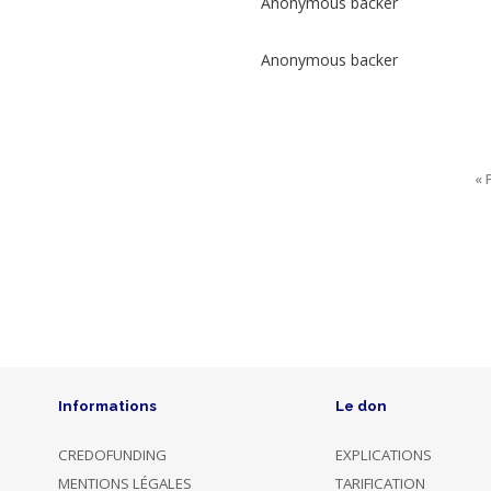
Anonymous backer
La
Chapelle
Montligeon
FR
Anonymous backer
Donation
Culture
&
creation
fiscal
receipt
(FR
« F
only)
Evangelization
Rewards
Donation
Films
Dons
Informations
Le don
CREDOFUNDING
EXPLICATIONS
MENTIONS LÉGALES
TARIFICATION
Photo
Name
Dated
Description
Amount