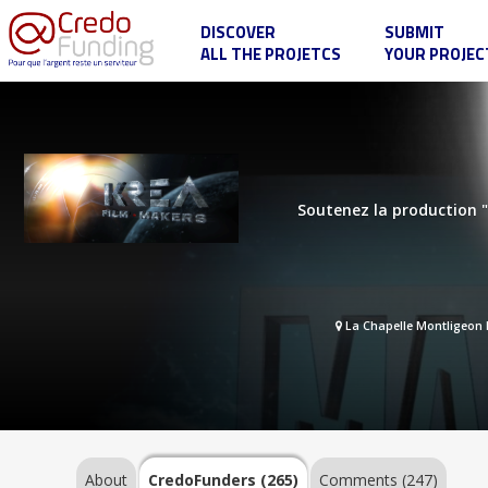
DISCOVER
SUBMIT
ALL THE PROJETCS
YOUR PROJEC
Eternam
III
:
Marie,
Porte
About
du
ciel
Soutenez la production "M
CredoFunders
(265)
La Chapelle Montligeon
Comments
(247)
About
CredoFunders
(265)
Comments (247)