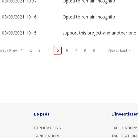
03/09/2021 10:37
Opted to remain incognito
03/09/2021 10:16
Opted to remain incognito
03/09/2021 10:15
support this project and another one
irst
‹ Prev
1
2
3
4
5
6
7
8
9
…
Next ›
Last »
Le prêt
L'investisse
EXPLICATIONS
EXPLICATION
TARIFICATION
TARIFICATION