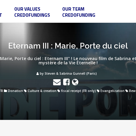
OUR VALUES
OUR TEAM
T
CREDOFUNDINGS
CREDOFUNDING
Eternam III : Marie, Porte du ciel
arie, Porte du ciel : Eternam III" ! Le nouveau film de Sabrina e
mystère de la Vie Éternelle !
by Steven & Sabrina Gunnell (Paris)
 FR
Donation
Culture & creation
fiscal receipt (FR only)
Evangelization
Rew