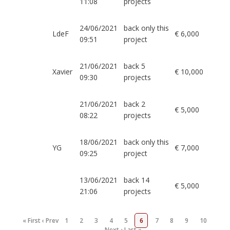
11:08
projects
24/06/2021
back only this
LdeF
€ 6,000
09:51
project
21/06/2021
back 5
Xavier
€ 10,000
09:30
projects
21/06/2021
back 2
€ 5,000
08:22
projects
18/06/2021
back only this
YG
€ 7,000
09:25
project
13/06/2021
back 14
€ 5,000
21:06
projects
« First
‹ Prev
1
2
3
4
5
6
7
8
9
10
…
Next ›
Last »