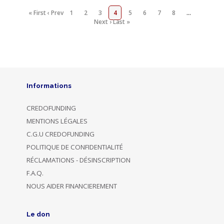
« First
‹ Prev
1
2
3
4
5
6
7
8
…
Next ›
Last »
Informations
CREDOFUNDING
MENTIONS LÉGALES
C.G.U CREDOFUNDING
POLITIQUE DE CONFIDENTIALITÉ
RÉCLAMATIONS - DÉSINSCRIPTION
F.A.Q.
NOUS AIDER FINANCIEREMENT
Le don