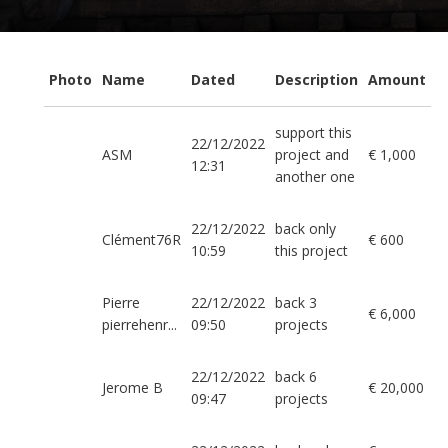
Photo
Name
Dated
Description
Amount
support this
22/12/2022
ASM
project and
€ 1,000
12:31
another one
22/12/2022
back only
Clément76R
€ 600
10:59
this project
Pierre
22/12/2022
back 3
€ 6,000
pierrehenr...
09:50
projects
22/12/2022
back 6
Jerome B
€ 20,000
09:47
projects