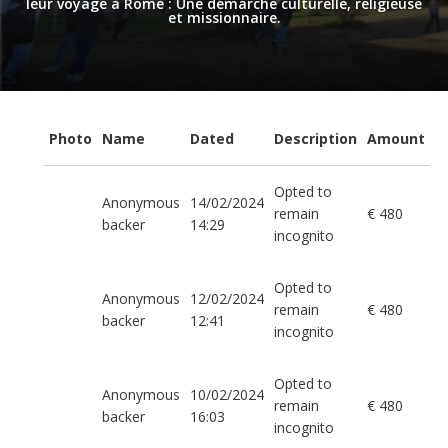
leur voyage à Rome : Une démarche culturelle, religieuse
et missionnaire.
Photo
Name
Dated
Description
Amount
Opted to
Anonymous
14/02/2024
remain
€ 480
backer
14:29
incognito
Opted to
Anonymous
12/02/2024
remain
€ 480
backer
12:41
incognito
Opted to
Anonymous
10/02/2024
remain
€ 480
backer
16:03
incognito