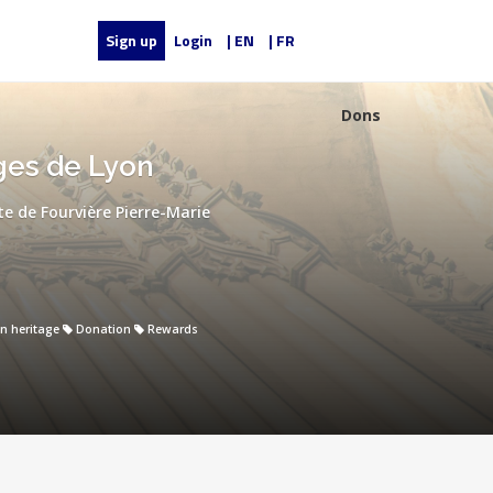
Sign up
Login
| EN
| FR
Dons
ges de Lyon
te de Fourvière Pierre-Marie
an heritage
Donation
Rewards