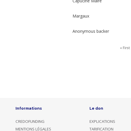
Capucine Maire
Culture
&
creation
Margaux
Réfection
d'églises
Anonymous backer
fiscal
receipt
(FR
only)
« First
Christian
heritage
Donation
Rewards
Dons
Informations
Le don
Photo
Name
Dated
Description
Amount
CREDOFUNDING
EXPLICATIONS
MENTIONS LÉGALES
TARIFICATION