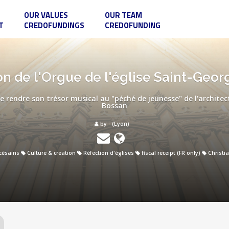
OUR VALUES
OUR TEAM
T
CREDOFUNDINGS
CREDOFUNDING
on de l'Orgue de l'église Saint-Geor
 rendre son trésor musical au "péché de jeunesse" de l'architec
Bossan
by - (Lyon)
océsains
Culture & creation
Réfection d'églises
fiscal receipt (FR only)
Christi
l