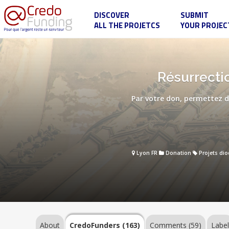
DISCOVER
SUBMIT
ALL THE PROJETCS
YOUR PROJEC
Résurrection
de
l'Orgue
de
l'église
About
Résurrecti
Saint-
Georges
de
Par votre don, permettez de
Lyon
CredoFunders
(163)
Lyon FR
Donation
Projets di
Comments
(59)
Label
About
CredoFunders
(163)
Comments (59)
Labe