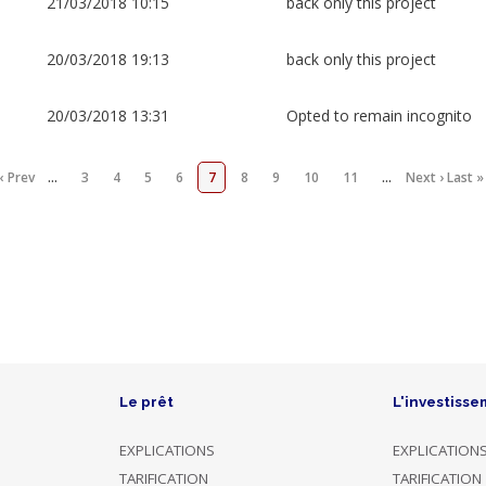
21/03/2018 10:15
back only this project
20/03/2018 19:13
back only this project
20/03/2018 13:31
Opted to remain incognito
‹ Prev
…
3
4
5
6
7
8
9
10
11
…
Next ›
Last »
Le prêt
L'investisse
EXPLICATIONS
EXPLICATION
TARIFICATION
TARIFICATION