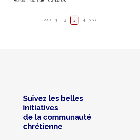
€uros 1 don de 100 €uros
<<
<
1
2
3
4
>
>>
Suivez les belles
initiatives
de la communauté
chrétienne