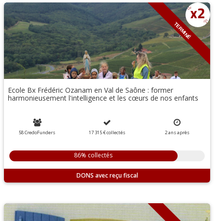
TERMINÉ
Ecole Bx Frédéric Ozanam en Val de Saône : former
harmonieusement l'intelligence et les cœurs de nos enfants
58 CredoFunders
17 315 €
collectés
2
ans
après
86% collectés
DONS