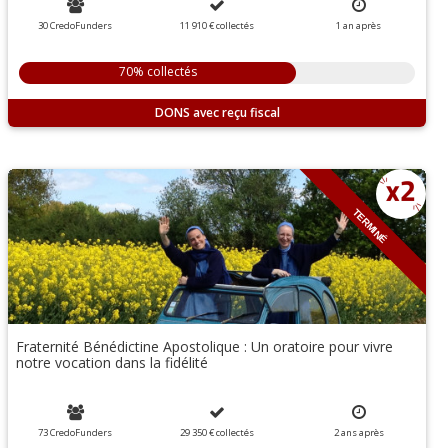
30 CredoFunders
11 910 €
collectés
1 an
après
70% collectés
DONS
TERMINÉ
Fraternité Bénédictine Apostolique : Un oratoire pour vivre
notre vocation dans la fidélité
73 CredoFunders
29 350 €
collectés
2
ans
après