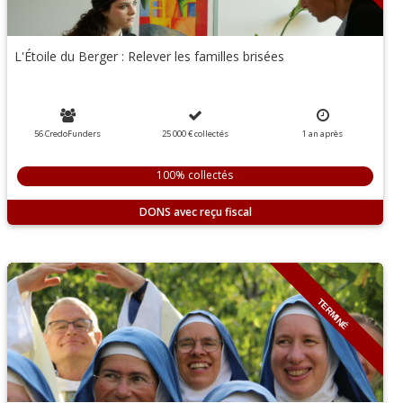
L'Étoile du Berger : Relever les familles brisées
56 CredoFunders
25 000 €
collectés
1 an
après
100% collectés
DONS
TERMINÉ