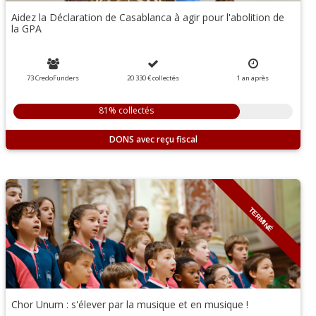
Aidez la Déclaration de Casablanca à agir pour l'abolition de
la GPA
73 CredoFunders
20 330 €
collectés
1 an
après
81% collectés
DONS
TERMINÉ
Chor Unum : s'élever par la musique et en musique !