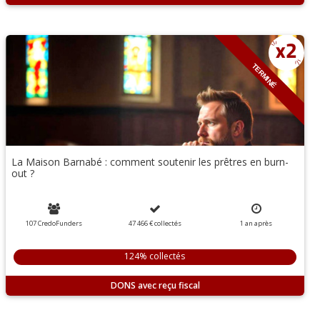
TERMINÉ
La Maison Barnabé : comment soutenir les prêtres en burn-
out ?
107 CredoFunders
47 466 €
collectés
1 an
après
124% collectés
DONS