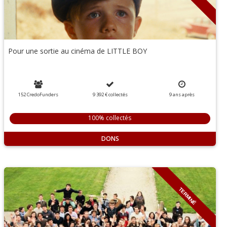
Pour une sortie au cinéma de LITTLE BOY
152 CredoFunders
9 392 €
collectés
9
ans
après
100% collectés
DONS
TERMINÉ