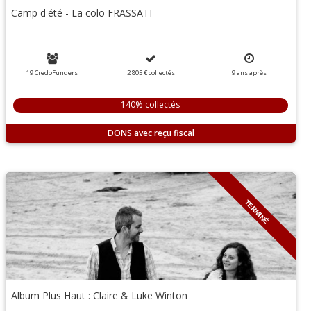
Camp d'été - La colo FRASSATI
19 CredoFunders
2 805 €
collectés
9
ans
après
140% collectés
DONS
TERMINÉ
Album Plus Haut : Claire & Luke Winton