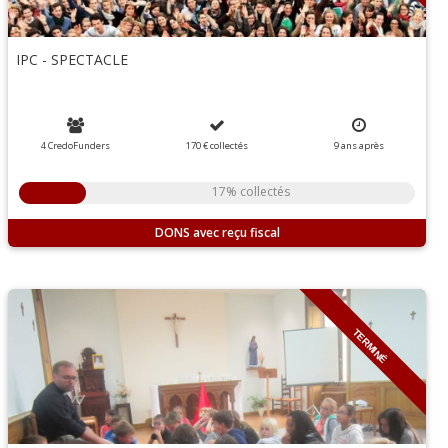
IPC - SPECTACLE
4 CredoFunders
170 €
collectés
9
ans
après
17% collectés
DONS
TERMINÉ