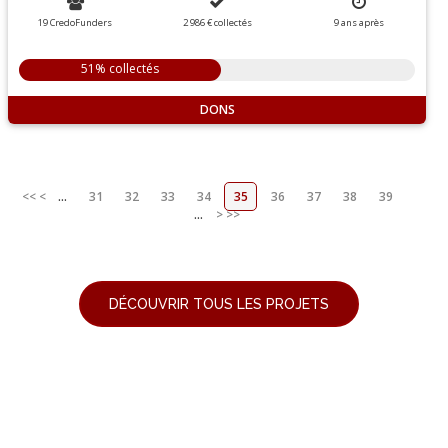
19 CredoFunders
2 986 €
collectés
9
ans
après
51% collectés
DONS
<<
<
...
31
32
33
34
35
36
37
38
39
...
>
>>
DÉCOUVRIR TOUS LES PROJETS