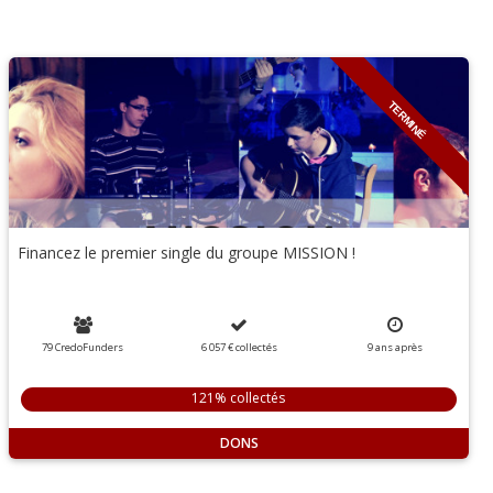
TERMINÉ
Financez le premier single du groupe MISSION !
79 CredoFunders
6 057 €
collectés
9
ans
après
121% collectés
DONS