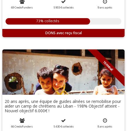
69 CredoFunders
5 903 €
collectés
9
ans
après
73% collectés
DONS
TERMINÉ
20 ans après, une équipe de guides aînées se remobilise pour
aider un camp de chrétiens au Liban - 198% Objectif atteint -
Nouvel objectif 6.000€ !
66 CredoFunders
5 430 €
collectés
8
ans
après