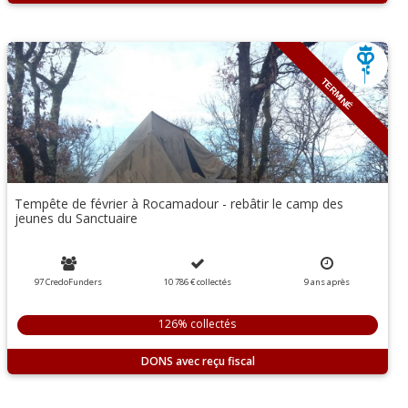
TERMINÉ
Tempête de février à Rocamadour - rebâtir le camp des
jeunes du Sanctuaire
97 CredoFunders
10 786 €
collectés
9
ans
après
126% collectés
DONS