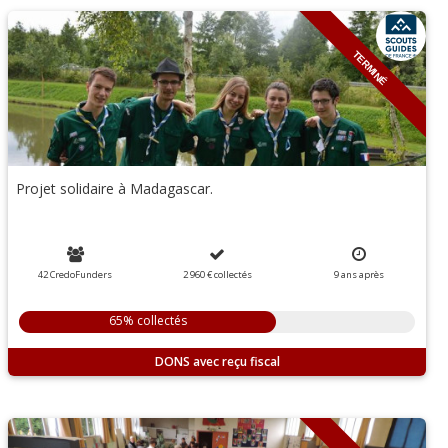
TERMINÉ
Projet solidaire à Madagascar.
42 CredoFunders
2 960 €
collectés
9
ans
après
65% collectés
DONS