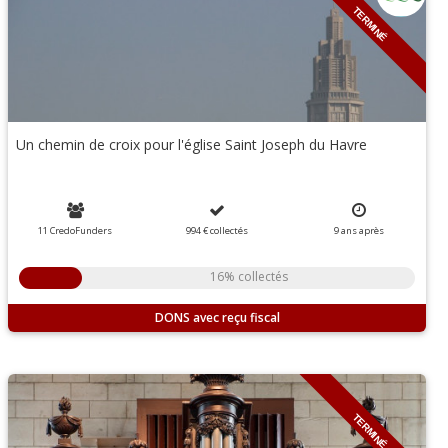
TERMINÉ
Un chemin de croix pour l'église Saint Joseph du Havre
11 CredoFunders
994 €
collectés
9
ans
après
16% collectés
DONS
TERMINÉ