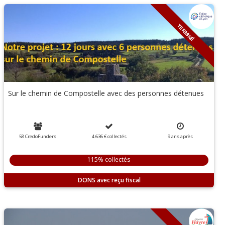
TERMINÉ
Sur le chemin de Compostelle avec des personnes détenues
58 CredoFunders
4 636 €
collectés
9
ans
après
115% collectés
DONS