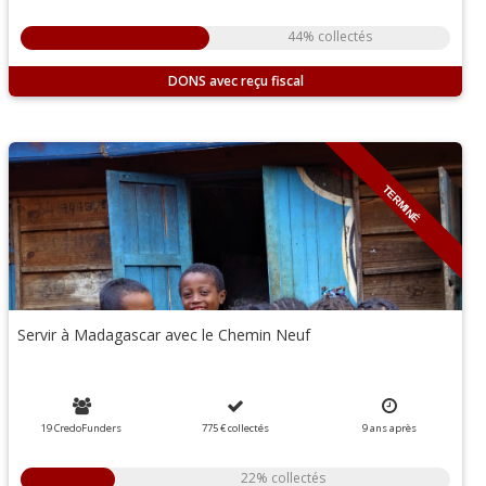
44% collectés
DONS
TERMINÉ
Servir à Madagascar avec le Chemin Neuf
19 CredoFunders
775 €
collectés
9
ans
après
22% collectés