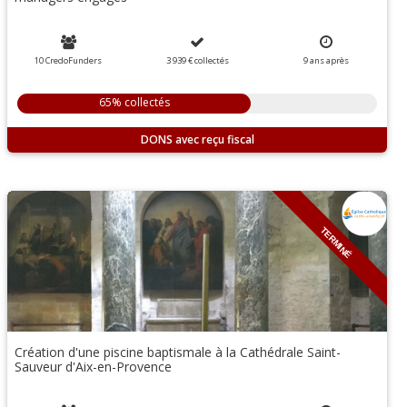
10 CredoFunders
3 939 €
collectés
9
ans
après
65% collectés
DONS
TERMINÉ
Création d'une piscine baptismale à la Cathédrale Saint-
Sauveur d'Aix-en-Provence