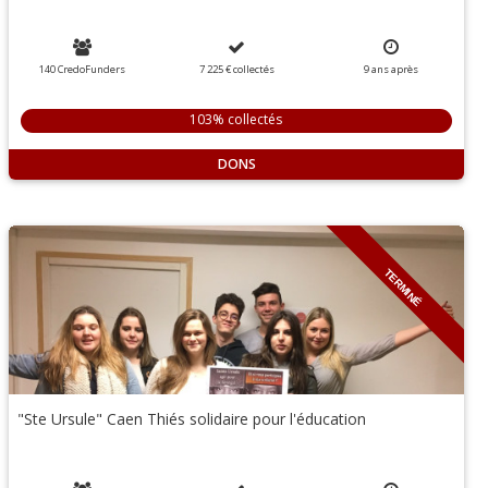
140 CredoFunders
7 225 €
collectés
9
ans
après
103% collectés
DONS
TERMINÉ
"Ste Ursule" Caen Thiés solidaire pour l'éducation