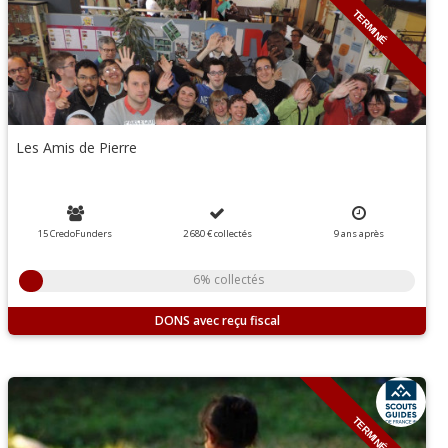
TERMINÉ
Les Amis de Pierre
15 CredoFunders
2 680 €
collectés
9
ans
après
6% collectés
DONS
TERMINÉ