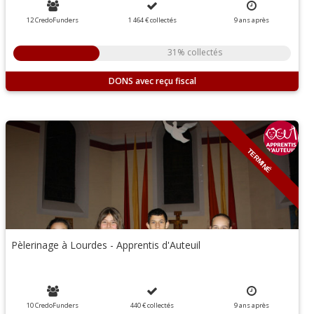
12 CredoFunders
1 464 €
collectés
9
ans
après
31% collectés
DONS
TERMINÉ
Pèlerinage à Lourdes - Apprentis d'Auteuil
10 CredoFunders
440 €
collectés
9
ans
après