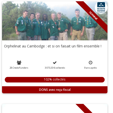
TERMINÉ
Orphelinat au Cambodge : et si on faisait un film ensemble !
28 CredoFunders
3 073,33 €
collectés
9
ans
après
102% collectés
DONS