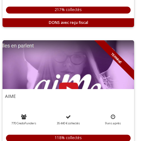
217% collectés
DONS
TERMINÉ
AIME
770 CredoFunders
35 440 €
collectés
9
ans
après
118% collectés