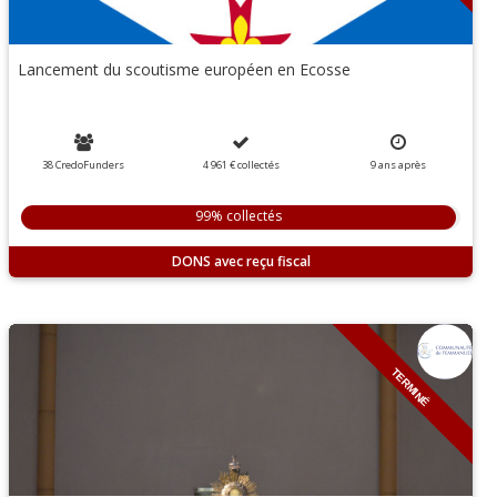
Lancement du scoutisme européen en Ecosse
38 CredoFunders
4 961 €
collectés
9
ans
après
99% collectés
DONS
TERMINÉ