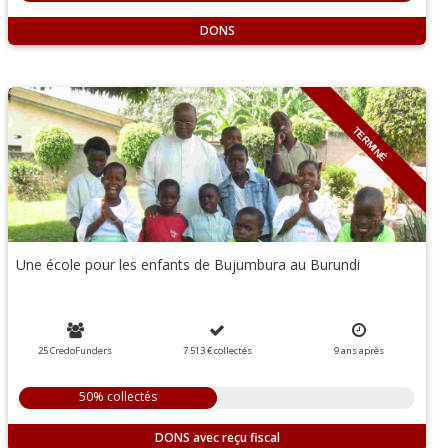
DONS
TERMINÉ
Une école pour les enfants de Bujumbura au Burundi
25 CredoFunders
7 513 €
collectés
9
ans
après
50% collectés
DONS