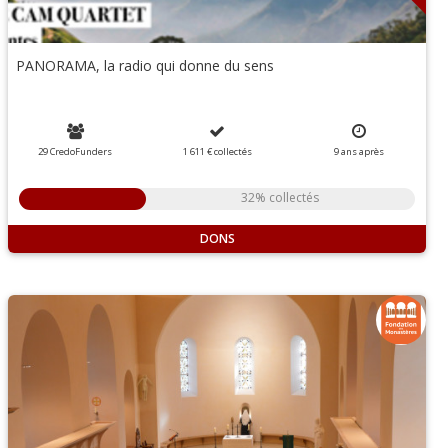
PANORAMA, la radio qui donne du sens
29 CredoFunders
1 611 €
collectés
9
ans
après
32% collectés
DONS