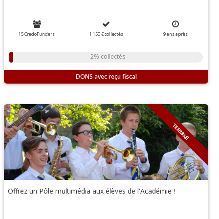
15 CredoFunders
1 150 €
collectés
9
ans
après
2% collectés
DONS
TERMINÉ
Offrez un Pôle multimédia aux élèves de l'Académie !