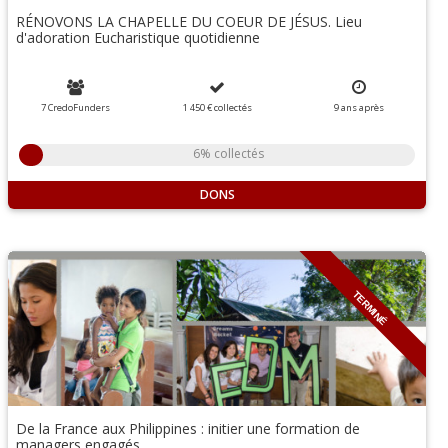
RÉNOVONS LA CHAPELLE DU COEUR DE JÉSUS. Lieu
d'adoration Eucharistique quotidienne
7 CredoFunders
1 450 €
collectés
9
ans
après
6% collectés
DONS
TERMINÉ
De la France aux Philippines : initier une formation de
managers engagés