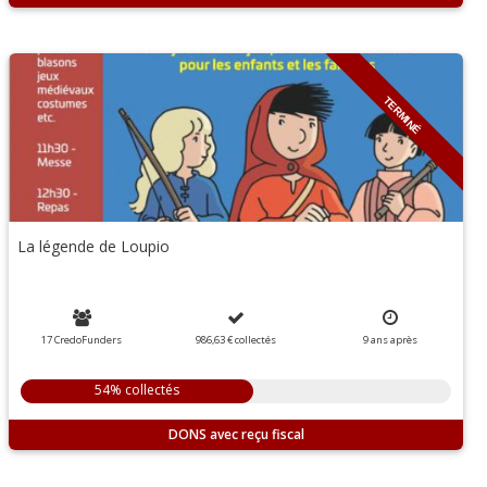
TERMINÉ
La légende de Loupio
17 CredoFunders
986,63 €
collectés
9
ans
après
54% collectés
DONS