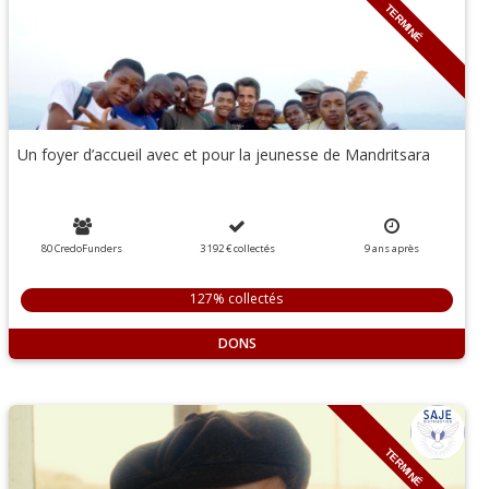
TERMINÉ
Un foyer d’accueil avec et pour la jeunesse de Mandritsara
80 CredoFunders
3 192 €
collectés
9
ans
après
127% collectés
DONS
TERMINÉ