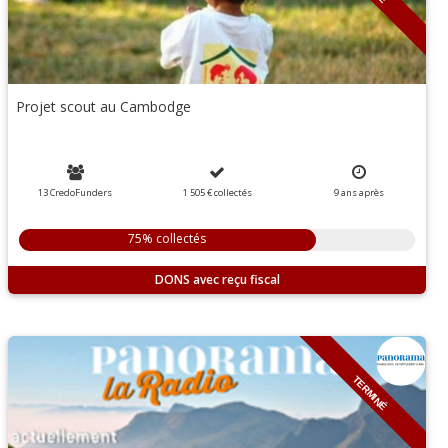
Projet scout au Cambodge
13 CredoFunders
1 505 €
collectés
9
ans
après
75% collectés
DONS
TERMINÉ