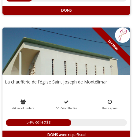
DONS
TERMINÉ
La chaufferie de l'église Saint Joseph de Montélimar
28 CredoFunders
5 155 €
collectés
9
ans
après
54% collectés
DONS