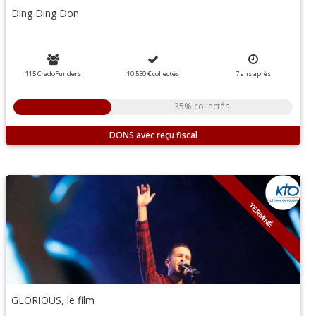
Ding Ding Don
115 CredoFunders
10 550 €
collectés
7
ans
après
35% collectés
DONS
TERMINÉ
GLORIOUS, le film