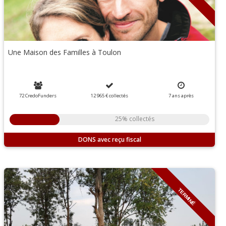
Une Maison des Familles à Toulon
72 CredoFunders
12 965 €
collectés
7
ans
après
25% collectés
DONS
TERMINÉ