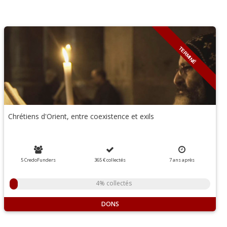
TERMINÉ
Chrétiens d'Orient, entre coexistence et exils
5 CredoFunders
365 €
collectés
7
ans
après
4% collectés
DONS