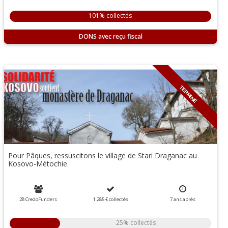
101% collectés
DONS
TERMINÉ
Pour Pâques, ressuscitons le village de Stari Draganac au
Kosovo-Métochie
28 CredoFunders
1 285 €
collectés
7
ans
après
25% collectés