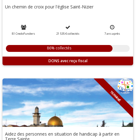
Un chemin de croix pour l'église Saint-Nizier
81 CredoFunders
21 535 €
collectés
7
ans
après
86% collectés
DONS
TERMINÉ
Aidez des personnes en situation de handicap à partir en
Terre Sainte