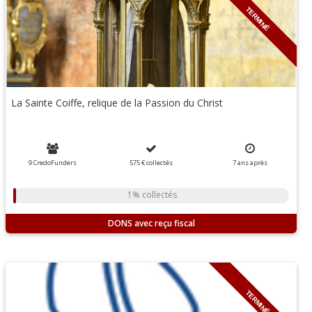
TERMINÉ
La Sainte Coiffe, relique de la Passion du Christ
9 CredoFunders
575 €
collectés
7
ans
après
1% collectés
DONS
TERMINÉ