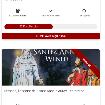
57 CredoFunders
7 838,45 €
collectés
7
ans
après
52% collectés
DONS
TERMINÉ
Keranna, l'histoire de Sainte Anne d'Auray... en breton !