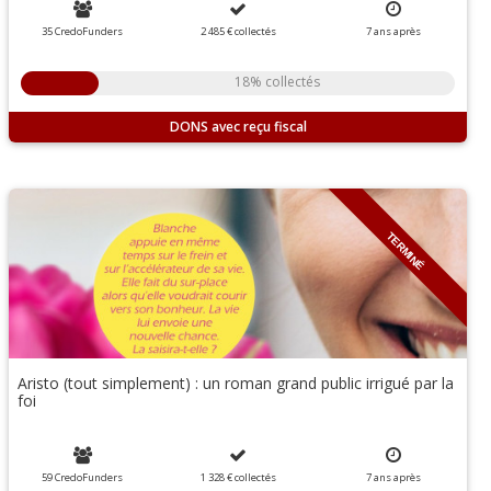
35 CredoFunders
2 485 €
collectés
7
ans
après
18% collectés
DONS
TERMINÉ
Aristo (tout simplement) : un roman grand public irrigué par la
foi
59 CredoFunders
1 328 €
collectés
7
ans
après