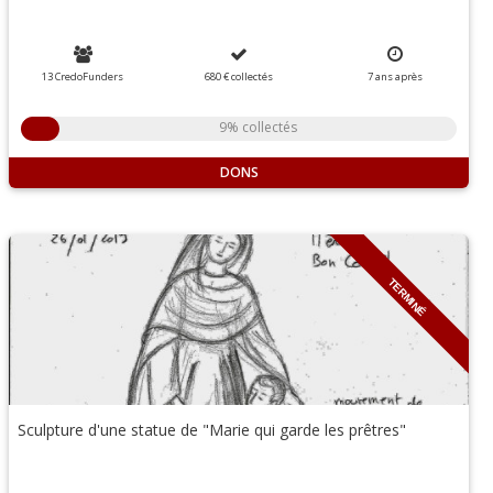
13 CredoFunders
680 €
collectés
7
ans
après
9% collectés
DONS
TERMINÉ
Sculpture d'une statue de "Marie qui garde les prêtres"