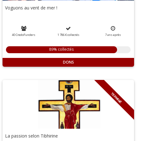
Voguons au vent de mer !
40 CredoFunders
1 786 €
collectés
7
ans
après
89% collectés
DONS
TERMINÉ
La passion selon Tibhirine