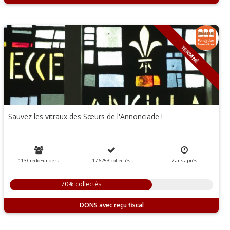
TERMINÉ
Sauvez les vitraux des Sœurs de l'Annonciade !
113 CredoFunders
17 625 €
collectés
7
ans
après
70% collectés
DONS