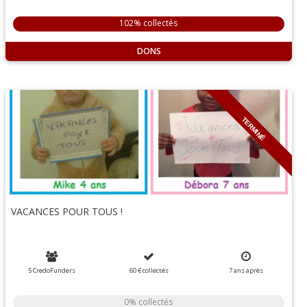
102% collectés
DONS
TERMINÉ
VACANCES POUR TOUS !
5 CredoFunders
60 €
collectés
7
ans
après
0% collectés