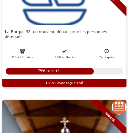
La Barque 38, un nouveau départ pour les personnes
détenues
34 CredoFunders
2 270 €
collectés
7
ans
après
75% collectés
DONS
TERMINÉ