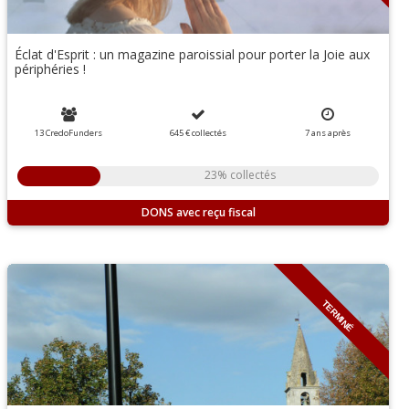
Éclat d'Esprit : un magazine paroissial pour porter la Joie aux
périphéries !
13 CredoFunders
645 €
collectés
7
ans
après
23% collectés
DONS
TERMINÉ