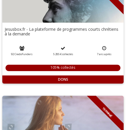
Jesusbox.fr - La plateforme de programmes courts chrétiens
à la demande
92 CredoFunders
5 285 €
collectés
7
ans
après
105% collectés
DONS
TERMINÉ