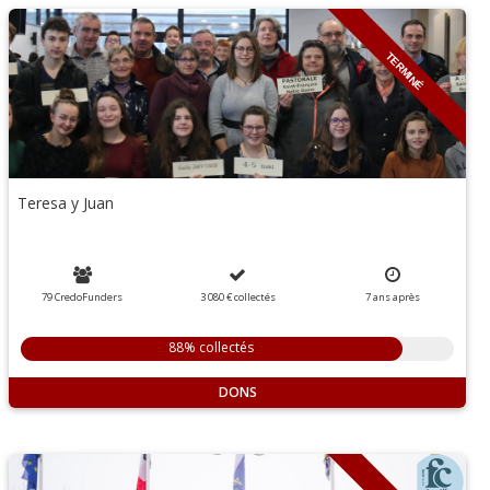
TERMINÉ
Teresa y Juan
79 CredoFunders
3 080 €
collectés
7
ans
après
88% collectés
DONS