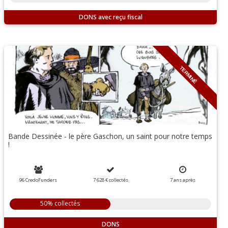
DONS
TERMINÉ
Bande Dessinée - le père Gaschon, un saint pour notre temps
!
96 CredoFunders
7 628 €
collectés
7
ans
après
50% collectés
DONS