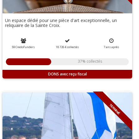
Un espace dédié pour une pièce d'art exceptionnelle, un
reliquaire de la Sainte Croix.
59 CredoFunders
18 726 €
collectés
7
ans
après
37% collectés
DONS
TERMINÉ