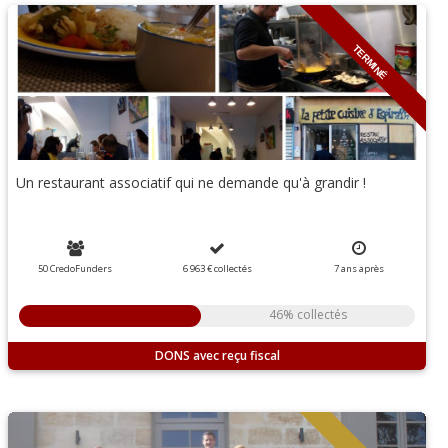
TERMINÉ
Un restaurant associatif qui ne demande qu'à grandir !
50 CredoFunders
6 963 €
collectés
7
ans
après
46% collectés
DONS