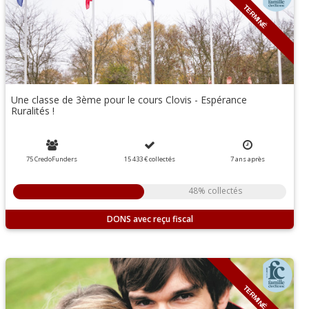
TERMINÉ
Une classe de 3ème pour le cours Clovis - Espérance
Ruralités !
75 CredoFunders
15 433 €
collectés
7
ans
après
48% collectés
DONS
TERMINÉ