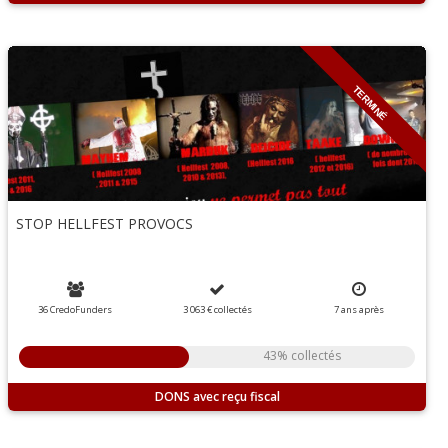
TERMINÉ
STOP HELLFEST PROVOCS
36 CredoFunders
3 063 €
collectés
7
ans
après
43% collectés
DONS