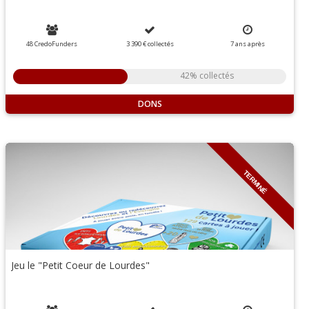
48 CredoFunders
3 390 €
collectés
7
ans
après
42% collectés
DONS
TERMINÉ
Jeu le "Petit Coeur de Lourdes"