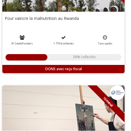
Pour vaincre la malnutrition au Rwanda
31 CredoFunders
1 774 €
collectés
7
ans
après
36% collectés
DONS
TERMINÉ