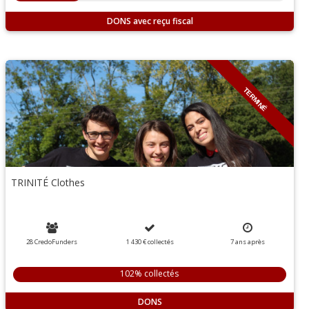
DONS
TERMINÉ
TRINITÉ Clothes
28 CredoFunders
1 430 €
collectés
7
ans
après
102% collectés
DONS