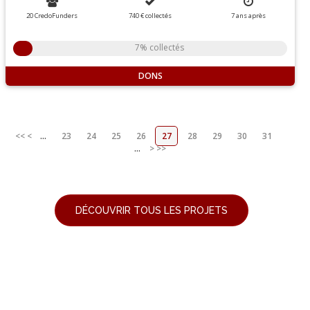
20 CredoFunders
740 €
collectés
7
ans
après
7% collectés
DONS
<<
<
...
23
24
25
26
27
28
29
30
31
...
>
>>
DÉCOUVRIR TOUS LES PROJETS