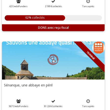
42 CredoFunders
2 190 €
collectés
7
ans
après
62% collectés
DONS
TERMINÉ
Sénanque, une abbaye en péril
567 CredoFunders
81 224 €
collectés
7
ans
après