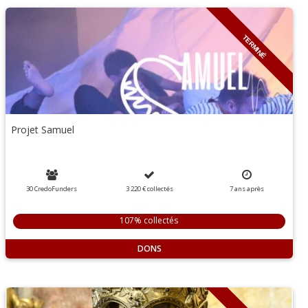
TERMINÉ
Projet Samuel
30 CredoFunders
3 220 €
collectés
7
ans
après
107% collectés
DONS