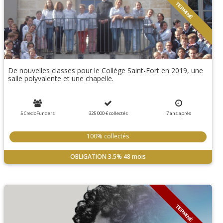
TERMINÉ
De nouvelles classes pour le Collège Saint-Fort en 2019, une
salle polyvalente et une chapelle.
5 CredoFunders
325 000 €
collectés
7
ans
après
100% collectés
OBLIGATION
3.5%
48 mois
TERMINÉ