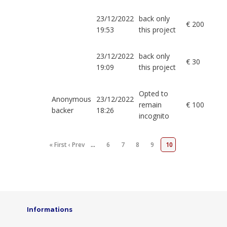
23/12/2022
back only
€ 200
19:53
this project
23/12/2022
back only
€ 30
19:09
this project
Opted to
Anonymous
23/12/2022
remain
€ 100
backer
18:26
incognito
« First
‹ Prev
…
6
7
8
9
10
Informations