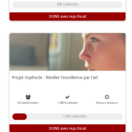
0% collectés
DONS
Projet Sophocle : Révéler l'excellence par l'art
16 CredoFunders
1 300 €
collectés
18
jours
restants
13% collectés
DONS