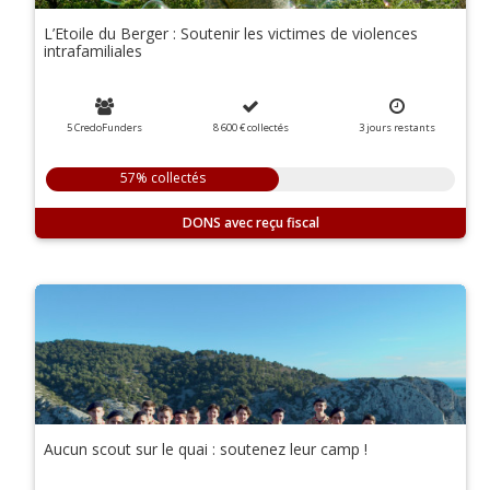
L’Etoile du Berger : Soutenir les victimes de violences
intrafamiliales
5 CredoFunders
8 600 €
collectés
3
jours
restants
57% collectés
DONS
Aucun scout sur le quai : soutenez leur camp !