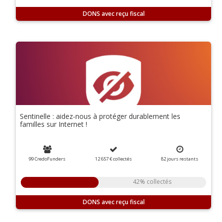
DONS
Sentinelle : aidez-nous à protéger durablement les
familles sur Internet !
99 CredoFunders
12 657 €
collectés
82
jours
restants
42% collectés
DONS