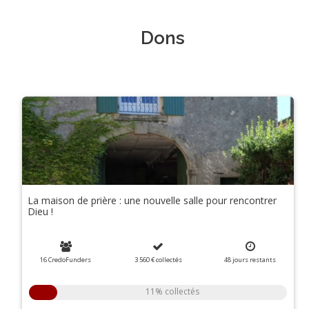
Dons
La maison de prière : une nouvelle salle pour rencontrer
Dieu !
16 CredoFunders
3 560 €
collectés
48
jours
restants
11% collectés