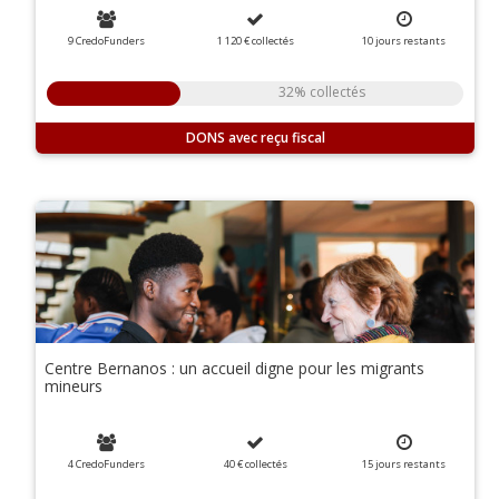
9 CredoFunders
1 120 €
collectés
10
jours
restants
32% collectés
DONS
Centre Bernanos : un accueil digne pour les migrants
mineurs
4 CredoFunders
40 €
collectés
15
jours
restants