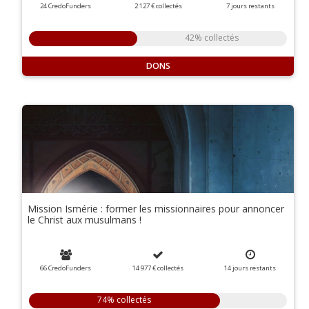
24 CredoFunders
2 127 €
collectés
7
jours
restants
42% collectés
DONS
Mission Ismérie : former les missionnaires pour annoncer
le Christ aux musulmans !
66 CredoFunders
14 977 €
collectés
14
jours
restants
74% collectés