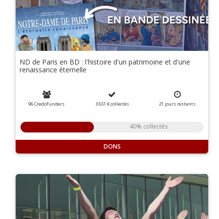
ND de Paris en BD : l'histoire d'un patrimoine et d'une
renaissance éternelle
96 CredoFunders
3 651 €
collectés
21
jours
restants
40% collectés
DONS