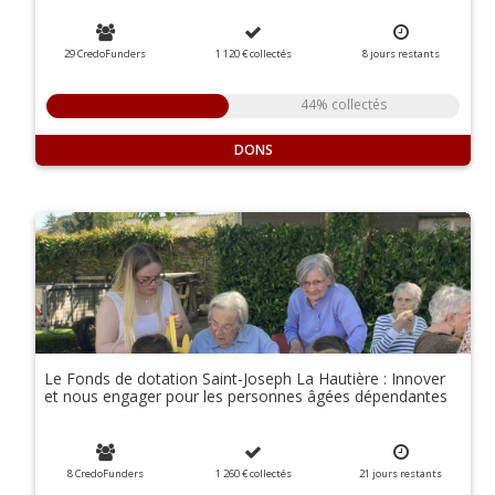
29 CredoFunders
1 120 €
collectés
8
jours
restants
44% collectés
DONS
Le Fonds de dotation Saint-Joseph La Hautière : Innover
et nous engager pour les personnes âgées dépendantes
8 CredoFunders
1 260 €
collectés
21
jours
restants