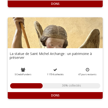
DONS
La statue de Saint Michel Archange : un patrimoine à
préserver
5 CredoFunders
1 170 €
collectés
47
jours
restants
36% collectés
DONS