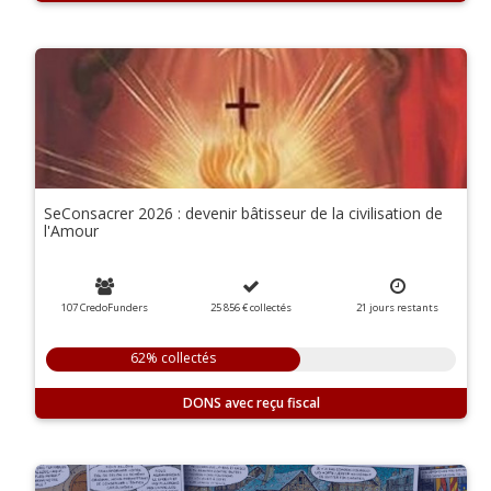
SeConsacrer 2026 : devenir bâtisseur de la civilisation de
l'Amour
107 CredoFunders
25 856 €
collectés
21
jours
restants
62% collectés
DONS