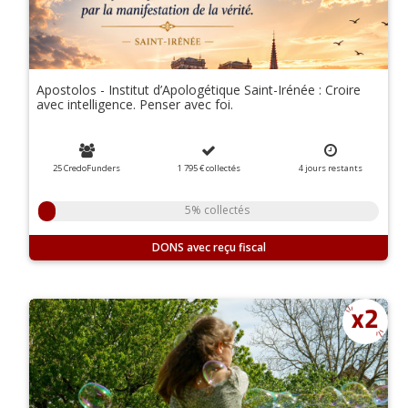
Apostolos - Institut d’Apologétique Saint-Irénée : Croire
avec intelligence. Penser avec foi.
25 CredoFunders
1 795 €
collectés
4
jours
restants
5% collectés
DONS