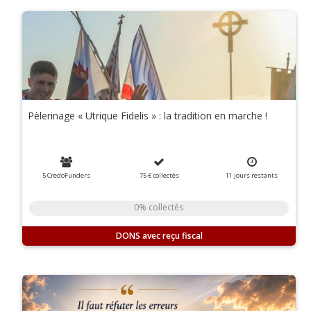
Pèlerinage « Utrique Fidelis » : la tradition en marche !
5 CredoFunders
75 €
collectés
11
jours
restants
0% collectés
DONS