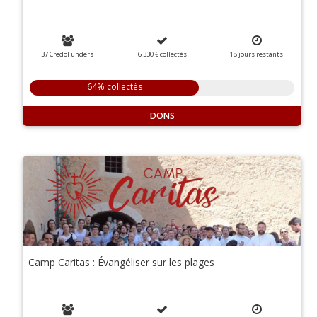
37 CredoFunders
6 330 €
collectés
18
jours
restants
64% collectés
DONS
Camp Caritas : Évangéliser sur les plages