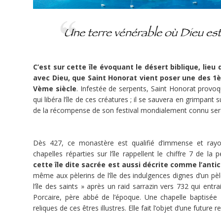
Titre
de
dette
Doctrine
Sociale
de
l'Eglise
C’est sur cette île évoquant le désert biblique, lieu 
avec Dieu, que Saint Honorat vient poser une des 
Patrimoine
Vème siècle
. Infestée de serpents, Saint Honorat provo
Monastères
abbayes
qui libéra l’île de ces créatures ; il se sauvera en grimpant
Communautés
de la récompense de son festival mondialement connu sero
religieuses
Obligations
Dès 427, ce monastère est qualifié d’immense et rayo
Obligation
chapelles réparties sur l’île rappellent le chiffre 7 de la
cette île dite sacrée est aussi décrite comme l’ant
même aux pèlerins de l’île des indulgences dignes d’un pèl
l’île des saints » après un raid sarrazin vers 732 qui en
Porcaire, père abbé de l’époque. Une chapelle baptisée
reliques de ces êtres illustres. Elle fait l’objet d’une future r