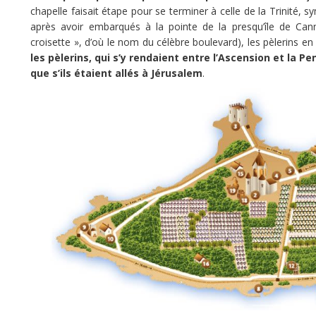
chapelle faisait étape pour se terminer à celle de la Trinité, symb
1ères
après avoir embarqués à la pointe de la presqu’île de Cann
pierres
croisette », d’où le nom du célèbre boulevard), les pèlerins en
du
les pèlerins, qui s’y rendaient entre l’Ascension et la
monachisme
que s’ils étaient allés à Jérusalem
.
en
Occident
au
Vème
siècle
.
Infestée
de
serpents,
Saint
Honorat
provoqua
par
son
intercession
à
Dieu