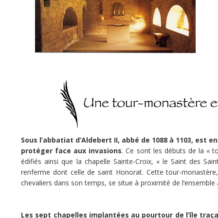
évoquant
le
désert
biblique,
lieu
de
l’épreuve
purificatrice
et
de
la
rencontre
avec
Sous l’abbatiat d’Aldebert II, abbé de 1088 à 1103, est 
Dieu,
protéger face aux invasions
. Ce sont les débuts de la « 
que
édifiés ainsi que la chapelle Sainte-Croix, « le Saint des Sai
Saint
renferme dont celle de saint Honorat. Cette tour-monastère,
Honorat
chevaliers dans son temps, se situe à proximité de l’ensemble ab
vient
poser
une
Les sept chapelles implantées au pourtour de l’île tra
des