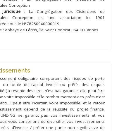
ulée Conception
juridique
: La Congrégation des Cisterciens de
culée Conception est une association loi 1901
trée sous le N°78250940000019
e
: Abbaye de Lérins, île Saint Honorat 06400 Cannes
tissements
tissement obligataire comportent des risques de perte
le ou totale du capital investi ou prêté, des risques
idité (la revente des titres n'est pas garantie, elle peut être
ine voire impossible et le remboursement des prêts n'est
nti, il peut être incertain voire impossible) et le retour
estissement dépend de la réussite du projet financé.
UNDING ne garantit pas vos investissements et vos
Nous vous conseillons de diversifier vos investissements
prêts, d'investir / prêter une partie non significative de