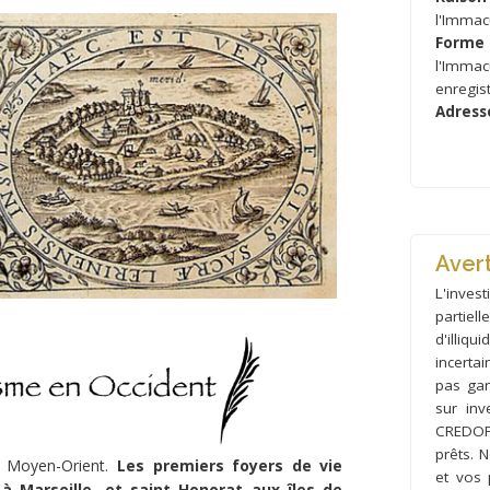
l'Immac
Forme 
l'Imma
enregis
Adress
Aver
L'inves
partiel
d'illiqu
incerta
pas gara
sur inv
CREDOF
prêts. 
e Moyen-Orient.
Les premiers foyers de vie
et vos 
 Marseille, et saint Honorat aux îles de