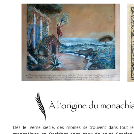
0
doFunders
 140 700 €
1 000 000 €
minée
Ce
projet
a
été
terminé
le
21/06/2022.
Dès le IVème siècle, des moines se trouvent dans tout l
monastique en Occident sont ceux de saint Cassien à