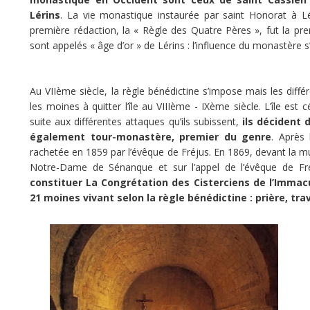
Lérins
. La vie monastique instaurée par saint Honorat à Lé
première rédaction, la « Règle des Quatre Pères », fut la pr
sont appelés « âge d’or » de Lérins : l’influence du monastère
Share
Au VIIème siècle, la règle bénédictine s’impose mais les diffé
Tweet
les moines à quitter l’île au VIIIème - IXème siècle. L’île est
suite aux différentes attaques qu’ils subissent,
ils décident 
Widget
également tour-monastère, premier du genre
. Après 
rachetée en 1859 par l’évêque de Fréjus. En 1869, devant la mul
Notre-Dame de Sénanque et sur l’appel de l’évêque de Fr
constituer La Congrétation des Cisterciens de l’Immac
21 moines vivant selon la règle bénédictine : prière, tra
C’est
sur
cette
île