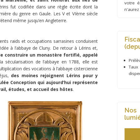
votre 
rins fut codifiée dans une règle écrite dont la
n'aurez
emière du genre en Gaule. Les V et VIème siècle
 s’étend même jusqu’en Angleterre.
Fisca
rents raids et occupations sarrasines conduisent
(dep
 cédée à l’abbaye de Cluny. De retour à Lérins et,
de construire un monastère fortifié, appelé
Prélè
la sécularisation de l’abbaye en 1788, elle est
Taux
tiplication des vocations à l’abbaye cistercienne
dispe
éjus,
des moines rejoignent Lérins pour y
ulée Conception qui aujourd’hui représente
vail, études, et accueil des hôtes
.
Nos 
lumiè