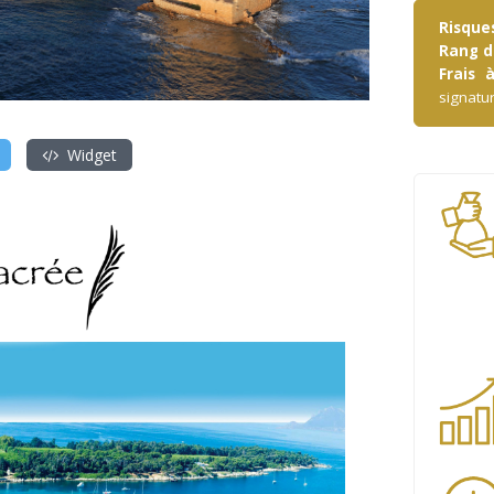
Risques
Rang de
Frais 
signatu
Widget