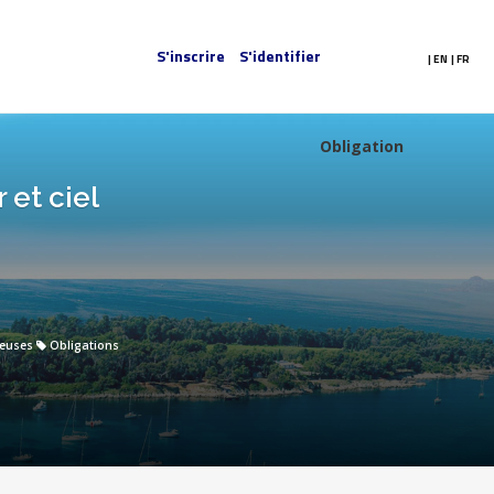
S'inscrire
S'identifier
|
EN
|
FR
Obligation
 et ciel
euses
Obligations