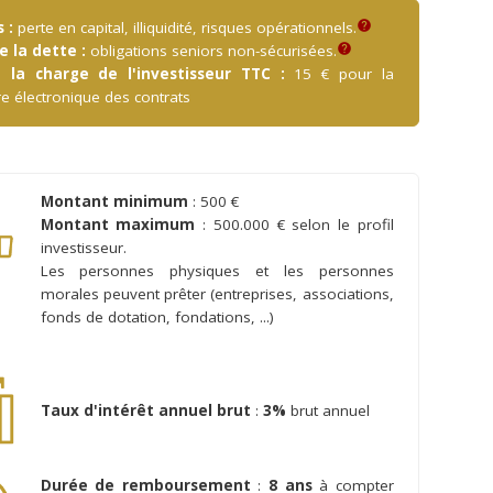
 :
perte en capital, illiquidité, risques opérationnels.
help
 la dette :
obligations seniors non-sécurisées.
help
à la charge de l'investisseur TTC :
15 € pour la
re électronique des contrats
Montant minimum
: 500 €
Montant maximum
: 500.000 € selon le profil
investisseur.
Les personnes physiques et les personnes
morales peuvent prêter (entreprises, associations,
fonds de dotation, fondations, ...)
Taux d'intérêt annuel brut
:
3%
brut annuel
Durée de remboursement
:
8 ans
à compter