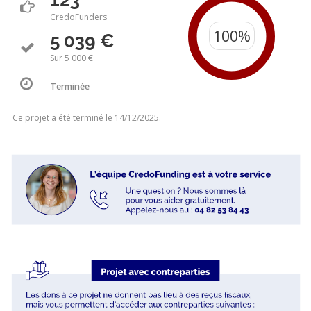
123
CredoFunders
5 039 €
Sur 5 000 €
Terminée
Ce projet a été terminé le 14/12/2025.