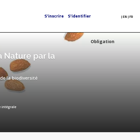
S'inscrire
S'identifier
|
EN
|
FR
Obligation
 Nature par la
de la biodiversité
 intégrale