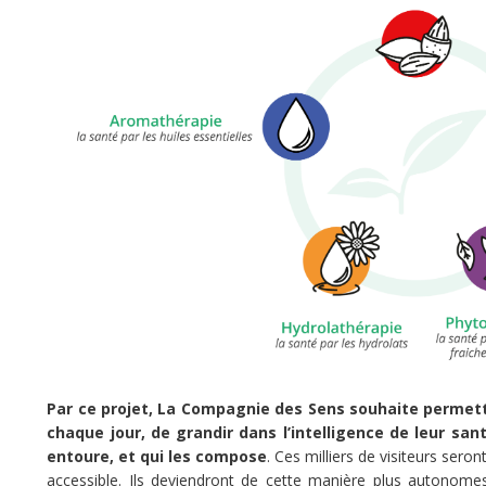
minée
Ce
projet
a
été
terminé
le
25/04/2023.
Share
Tweet
Par ce projet, La Compagnie des Sens souhaite permettr
chaque jour, de grandir dans l’intelligence de leur san
entoure, et qui les compose
. Ces milliers de visiteurs seron
Widget
accessible. Ils deviendront de cette manière plus autonome