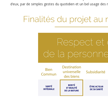
d’eux, par de simples gestes du quotidien et un bel usage des 
La
Compagnie
des
Sens
a
débuté
son
activité
il
y
a
8
ans,
suite
de
la