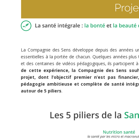
Obligations
Ecologie
intégrale
Obligation
La Compagnie des Sens développe depuis des années une
essentielles à la portée de chacun. Quelques années plus t
et des centaines de vidéos pédagogiques, ils participent à
de cette expérience, la Compagnie des Sens souh
projet, dont l’objectif premier n’est pas financie
pédagogie ambitieuse et complète de santé intégr
5
autour de 5 piliers
.
doFunders
30 700 €
200 000 €