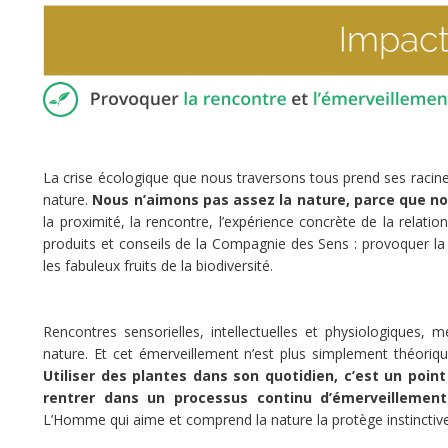
découverte
de
la
puissance
des
huiles
essentielles
par
La crise écologique que nous traversons tous prend ses racin
son
nature.
Nous n’aimons pas assez la nature, parce que no
fondateur,
la proximité, la rencontre, l’expérience concrète de la relation
Théophane
produits et conseils de la Compagnie des Sens : provoquer la
Brunet
les fabuleux fruits de la biodiversité.
de
la
Charie
Rencontres sensorielles, intellectuelles et physiologiques,
après
nature. Et cet émerveillement n’est plus simplement théori
un
Utiliser des plantes dans son quotidien, c’est un poin
séjour
rentrer dans un processus continu d’émerveillement
humanitaire
L’Homme qui aime et comprend la nature la protège instinctiv
à