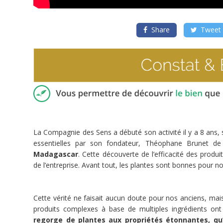
par
Sens
la
"santé
:
intégrale"
Share
Tweet
réconcilier
l'Homme
&
la
Nature
par
la
La Compagnie des Sens a débuté son activité il y a 8 ans, 
"santé
essentielles par son fondateur, Théophane Brunet d
Madagascar
. Cette découverte de l’efficacité des produi
intégrale"
de l’entreprise. Avant tout, les plantes sont bonnes pour n
Provoquer
la
rencontre
Cette vérité ne faisait aucun doute pour nos anciens, ma
et
l’émerveillement,
produits complexes à base de multiples ingrédients ont
entre
regorge de plantes aux propriétés étonnantes, qu’
l’homme