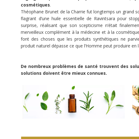
et
cosmétiques
.
les
Théophane Brunet de la Charrie fut longtemps un grand sce
fabuleux
fruits
flagrant d’une huile essentielle de Ravintsara pour stop
de
la
surprise, réalisant que son scepticisme n’était finalem
biodiversité
merveilleux complément à la médecine et à la cosmétique
font des choses que les produits synthétiques ne parvie
Porteur
produit naturel dépasse ce que l’Homme peut produire en l
de
projet
(Lyon)
De nombreux problèmes de santé trouvent des solut
solutions doivent être mieux connues.
Titre
de
dette
Doctrine
Sociale
de
l'Eglise
Dignité
de
la
personne