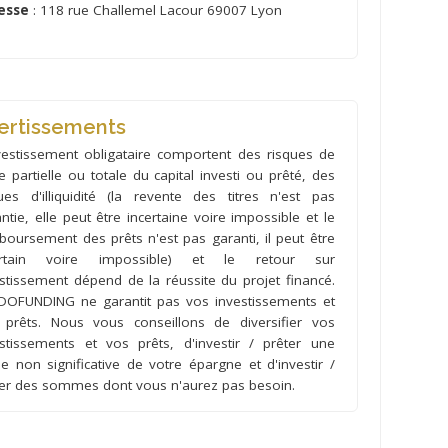
esse
: 118 rue Challemel Lacour 69007 Lyon
ertissements
vestissement obligataire comportent des risques de
e partielle ou totale du capital investi ou prêté, des
ues d'illiquidité (la revente des titres n'est pas
ntie, elle peut être incertaine voire impossible et le
oursement des prêts n'est pas garanti, il peut être
ertain voire impossible) et le retour sur
stissement dépend de la réussite du projet financé.
DOFUNDING ne garantit pas vos investissements et
 prêts. Nous vous conseillons de diversifier vos
estissements et vos prêts, d'investir / prêter une
ie non significative de votre épargne et d'investir /
ter des sommes dont vous n'aurez pas besoin.