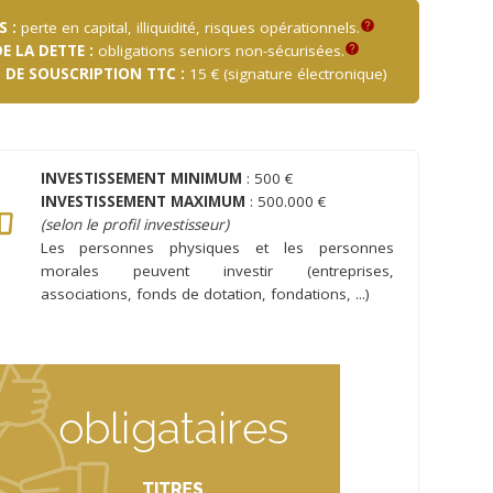
S :
perte en capital, illiquidité, risques opérationnels.
help
E LA DETTE :
obligations seniors non-sécurisées.
help
 DE SOUSCRIPTION TTC :
15 € (signature électronique)
INVESTISSEMENT MINIMUM
: 500 €
INVESTISSEMENT MAXIMUM
: 500.000 €
(selon le profil investisseur)
Les personnes physiques et les personnes
morales peuvent investir (entreprises,
associations, fonds de dotation, fondations, ...)