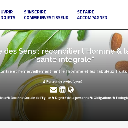
OUVRIR
S'INSCRIRE
SE FAIRE
PROJETS
COMME INVESTISSEUR
ACCOMPAGNER
des Sens : réconcilier l'Homme & la
"santé intégrale"
ontre et l’émerveillement, entre l’homme et les fabuleux fruits 
Porteur de projet (Lyon)
dette
Doctrine Sociale de l'Eglise
Dignité de la personne
Obligations
Ecologie