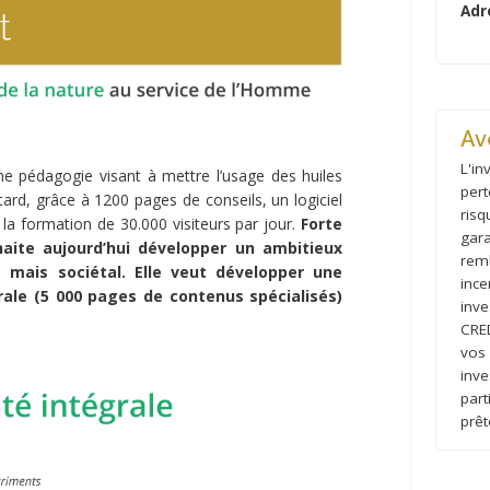
Adr
Av
L'in
 pédagogie visant à mettre l’usage des huiles
pert
ard, grâce à 1200 pages de conseils, un logiciel
risq
 la formation de 30.000 visiteurs par jour.
Forte
gara
aite aujourd’hui développer un ambitieux
remb
r, mais sociétal. Elle veut développer une
inc
ale (5 000 pages de contenus spécialisés)
inve
CRE
vos
inv
part
prê