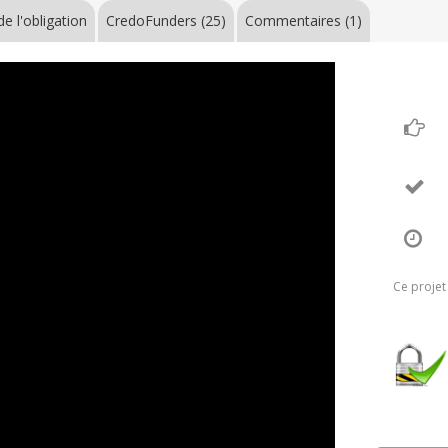
e l'obligation
CredoFunders
(25)
Commentaires (1)
Ce projet