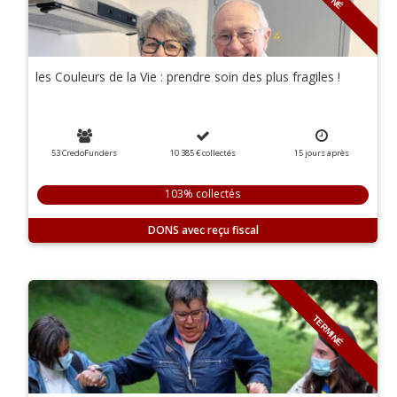
les Couleurs de la Vie : prendre soin des plus fragiles !
53 CredoFunders
10 385 €
collectés
15
jours
après
103% collectés
DONS
TERMINÉ