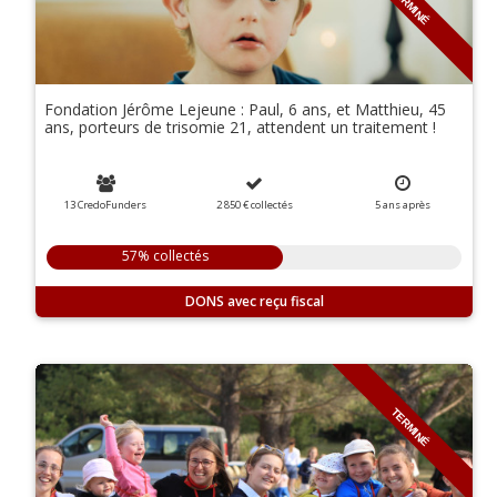
TERMINÉ
Fondation Jérôme Lejeune : Paul, 6 ans, et Matthieu, 45
ans, porteurs de trisomie 21, attendent un traitement !
13 CredoFunders
2 850 €
collectés
5
ans
après
57% collectés
DONS
TERMINÉ