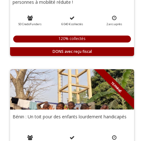
personnes à mobilité réduite !
50 CredoFunders
6 040 €
collectés
2
ans
après
120% collectés
DONS
TERMINÉ
Bénin : Un toit pour des enfants lourdement handicapés