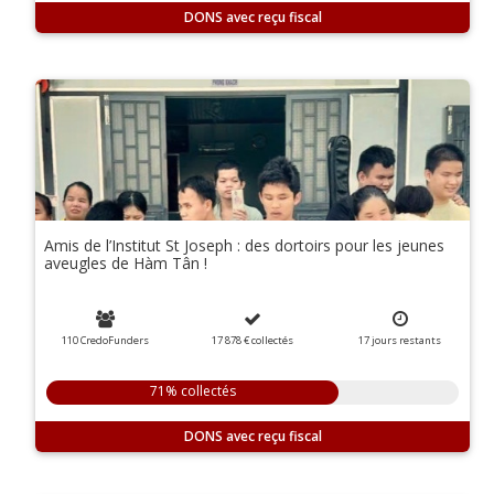
DONS
Amis de l’Institut St Joseph : des dortoirs pour les jeunes
aveugles de Hàm Tân !
110 CredoFunders
17 878 €
collectés
17
jours
restants
71% collectés
DONS