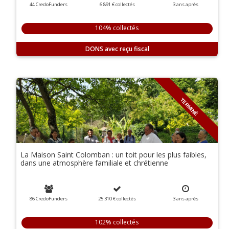
44 CredoFunders
6 891 €
collectés
3
ans
après
104% collectés
DONS
TERMINÉ
La Maison Saint Colomban : un toit pour les plus faibles,
dans une atmosphère familiale et chrétienne
86 CredoFunders
25 310 €
collectés
3
ans
après
102% collectés