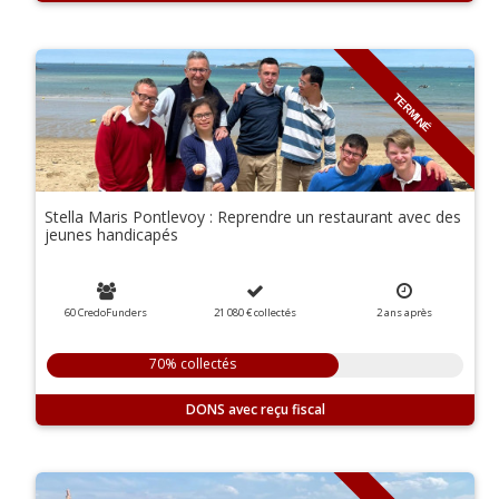
TERMINÉ
Stella Maris Pontlevoy : Reprendre un restaurant avec des
jeunes handicapés
60 CredoFunders
21 080 €
collectés
2
ans
après
70% collectés
DONS