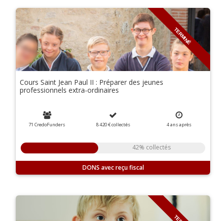
TERMINÉ
Cours Saint Jean Paul II : Préparer des jeunes
professionnels extra-ordinaires
71 CredoFunders
8 420 €
collectés
4
ans
après
42% collectés
DONS