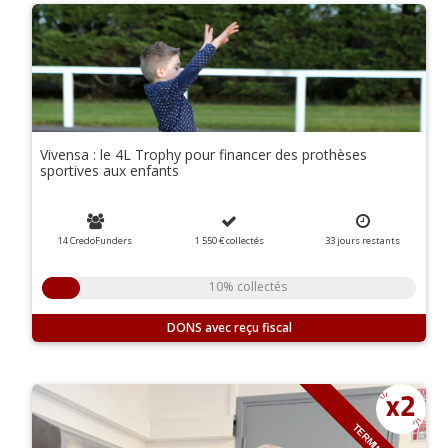
Vivensa : le 4L Trophy pour financer des prothèses
sportives aux enfants
14 CredoFunders
1 550 €
collectés
33
jours
restants
10% collectés
DONS
TERMINÉ