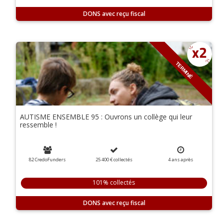
DONS
TERMINÉ
AUTISME ENSEMBLE 95 : Ouvrons un collège qui leur
ressemble !
82 CredoFunders
25 400 €
collectés
4
ans
après
101% collectés
DONS