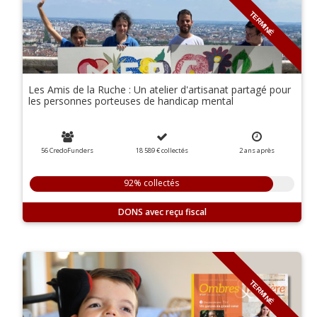
TERMINÉ
Les Amis de la Ruche : Un atelier d'artisanat partagé pour
les personnes porteuses de handicap mental
56 CredoFunders
18 589 €
collectés
2
ans
après
92% collectés
DONS
TERMINÉ