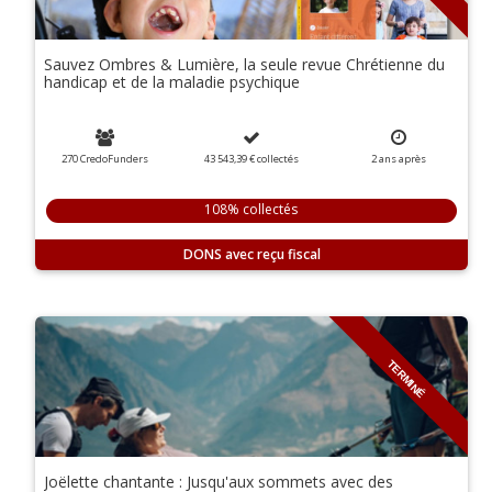
Sauvez Ombres & Lumière, la seule revue Chrétienne du
handicap et de la maladie psychique
270 CredoFunders
43 543,39 €
collectés
2
ans
après
108% collectés
DONS
TERMINÉ
Joëlette chantante : Jusqu'aux sommets avec des