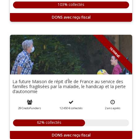
103% collectés
DONS
TERMINÉ
La future Maison de répit d’Île de France au service des
familles fragilisées par la maladie, le handicap et la perte
d’autonomie
29 CredoFunders
12 450 €
collectés
2
ans
après
62% collectés
DONS