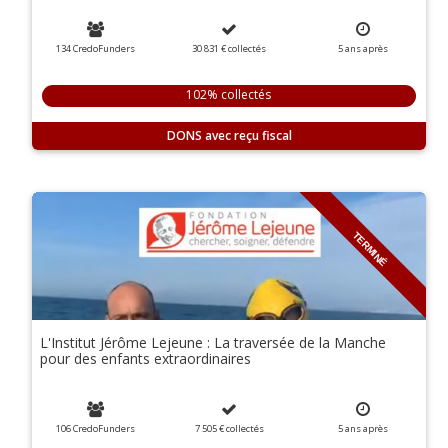
134 CredoFunders
30 831 €
collectés
5
ans
après
102% collectés
DONS
TERMINÉ
L'Institut Jérôme Lejeune : La traversée de la Manche
pour des enfants extraordinaires
106 CredoFunders
7 505 €
collectés
5
ans
après