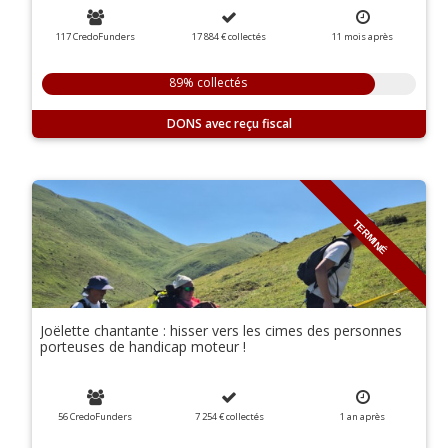
117 CredoFunders
17 884 €
collectés
11
mois
après
89% collectés
DONS
TERMINÉ
Joëlette chantante : hisser vers les cimes des personnes
porteuses de handicap moteur !
56 CredoFunders
7 254 €
collectés
1 an
après