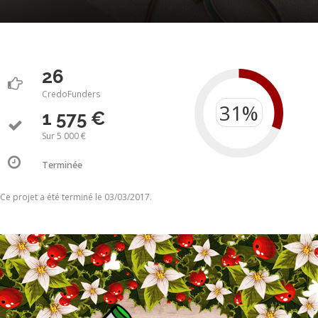
26
CredoFunders
1 575 €
Sur 5 000 €
Terminée
Ce projet a été terminé le 03/03/2017.