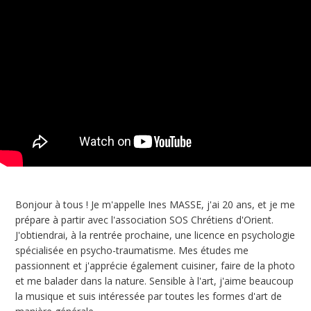
Bonjour à tous ! Je m'appelle Ines MASSE, j'ai 20 ans, et je me
prépare à partir avec l'association SOS Chrétiens d'Orient.
J'obtiendrai, à la rentrée prochaine, une licence en psychologie
spécialisée en psycho-traumatisme. Mes études me
passionnent et j'apprécie également cuisiner, faire de la photo
et me balader dans la nature. Sensible à l'art, j'aime beaucoup
la musique et suis intéressée par toutes les formes d'art de