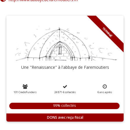
TERMINÉ
Une "Renaissance" à l'abbaye de Faremoutiers
101 CredoFunders
24 871 €
collectés
6
ans
après
99% collectés
DONS