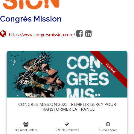
Congrès Mission
https://www.congresmission.com/
TERMINÉ
CONGRES MISSION 2025 : REMPLIR BERCY POUR
TRANSFORMER LA FRANCE
60 CredoFunders
539 150 €
collectés
12
mois
après