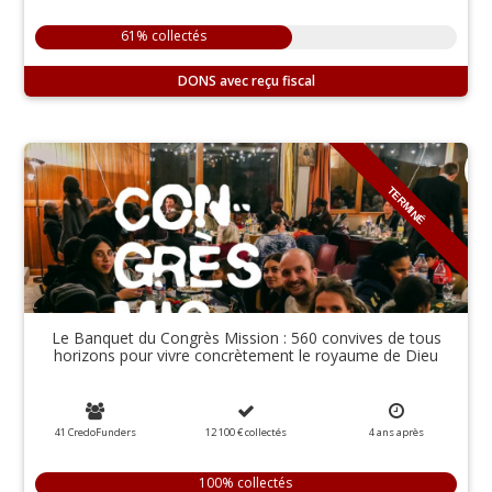
61% collectés
DONS
TERMINÉ
Le Banquet du Congrès Mission : 560 convives de tous
horizons pour vivre concrètement le royaume de Dieu
41 CredoFunders
12 100 €
collectés
4
ans
après
100% collectés