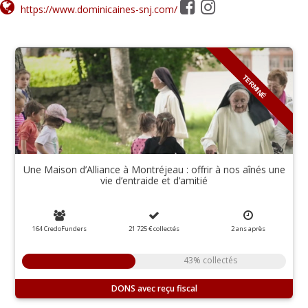
https://www.dominicaines-snj.com/
TERMINÉ
Une Maison d’Alliance à Montréjeau : offrir à nos aînés une
vie d’entraide et d’amitié
164 CredoFunders
21 725 €
collectés
2
ans
après
43% collectés
DONS