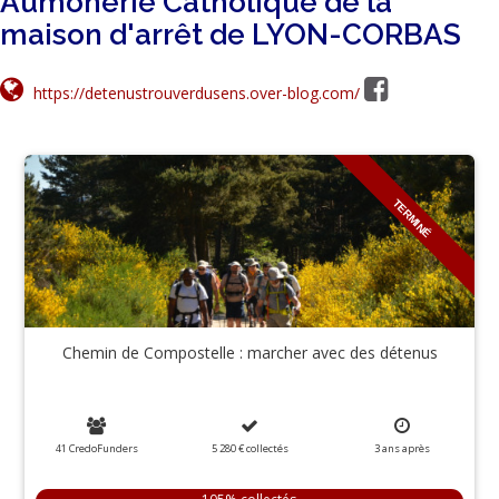
Aumônerie Catholique de la
maison d'arrêt de LYON-CORBAS
https://detenustrouverdusens.over-blog.com/
TERMINÉ
Chemin de Compostelle : marcher avec des détenus
41 CredoFunders
5 280 €
collectés
3
ans
après