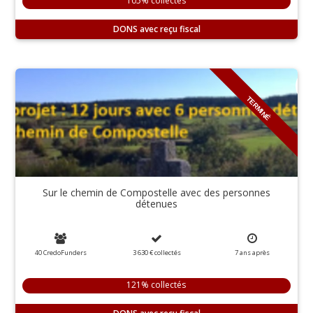
105% collectés
DONS
TERMINÉ
Sur le chemin de Compostelle avec des personnes
détenues
40 CredoFunders
3 630 €
collectés
7
ans
après
121% collectés