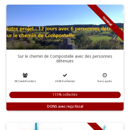
TERMINÉ
Sur le chemin de Compostelle avec des personnes
détenues
58 CredoFunders
4 636 €
collectés
9
ans
après
115% collectés
DONS