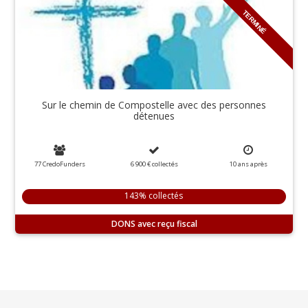
TERMINÉ
Sur le chemin de Compostelle avec des personnes
détenues
77 CredoFunders
6 900 €
collectés
10
ans
après
143% collectés
DONS