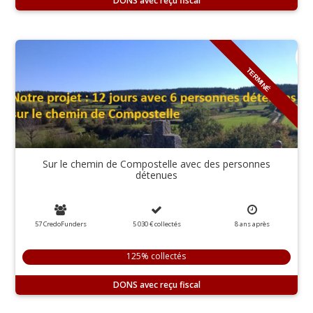
DONS
TERMINÉ
Sur le chemin de Compostelle avec des personnes
détenues
57 CredoFunders
5 030 €
collectés
8
ans
après
125% collectés
DONS