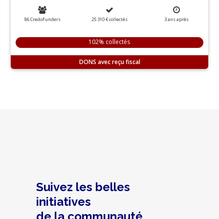
86 CredoFunders
25 310 €
collectés
3
ans
après
102% collectés
DONS
Suivez les belles
initiatives
de la communauté