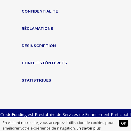
CONFIDENTIALITÉ
RÉCLAMATIONS
DÉSINSCRIPTION
CONFLITS D'INTÉRÊTS
STATISTIQUES
CredoFunding est Prestataire de Services de Financement Participatif
n° FP-2023-23 et Intermédiaire en Financement Participatif n°
En visitant notre site, vous acceptez l'utilisation de cookies pour
OK
14007012
améliorer votre expérience de navigation.
En savoir plus