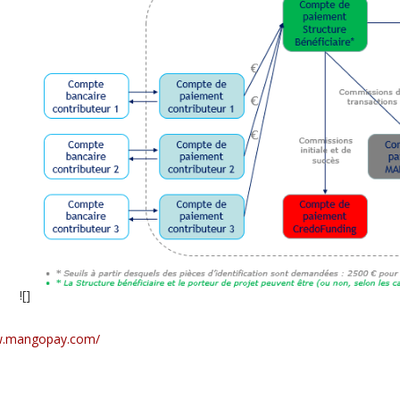
![]
w.mangopay.com/