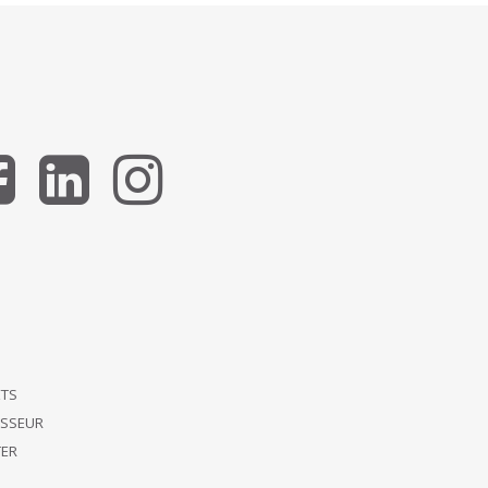
ETS
ISSEUR
ER