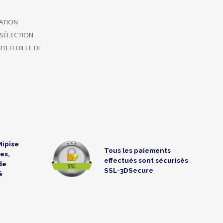
CATION
SÉLECTION
TEFEUILLE DE
Mipise
Tous les paiements
es,
effectués sont sécurisés
de
SSL-3DSecure
é