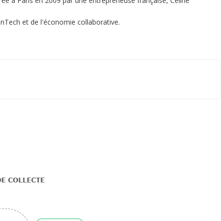
réé à Paris en 2009 par une entrepreneuse française, Céline
nTech et de l'économie collaborative.