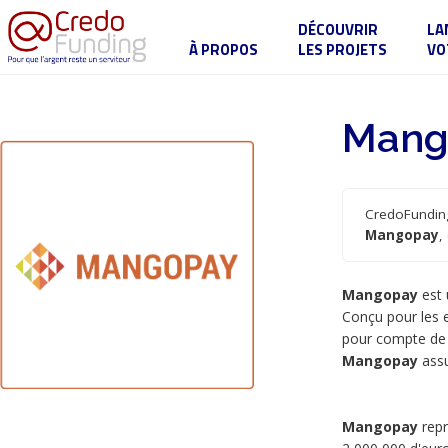
DÉCOUVRIR
LA
À PROPOS
LES PROJETS
VO
Mang
CredoFunding
Mangopay
,
Mangopay
est 
Conçu pour les 
pour compte de t
Mangopay
assu
Mangopay
repr