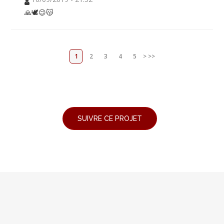
🙏🕊😉😽
1
2
3
4
5
>
>>