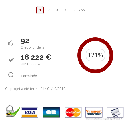
1
2
3
4
5
>
>>
92
CredoFunders
18 222 €
Sur 15 000 €
Terminée
Ce projet a été terminé le 01/10/2019.