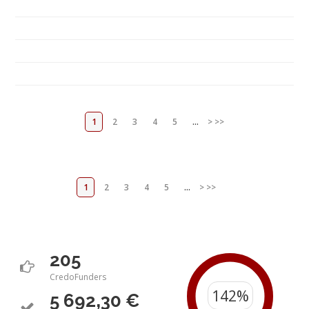
1
2
3
4
5
...
>
>>
1
2
3
4
5
...
>
>>
205
CredoFunders
5 692,30 €