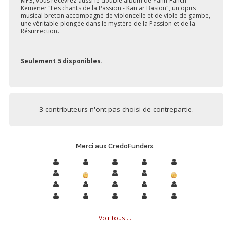
MP3, vous recevrez aussi le double album de Yann-Fanch
Kemener "Les chants de la Passion - Kan ar Basion", un opus
musical breton accompagné de violoncelle et de viole de gambe,
une véritable plongée dans le mystère de la Passion et de la
Résurrection.
Seulement 5 disponibles.
3 contributeurs n'ont pas choisi de contrepartie.
Merci aux CredoFunders
Voir tous ...