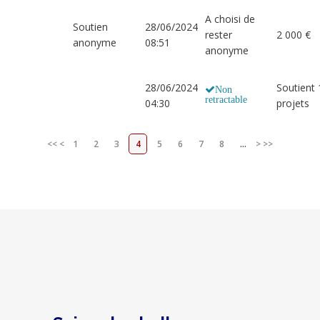
A choisi de
Soutien
28/06/2024
rester
2 000 €
anonyme
08:51
anonyme
28/06/2024
Soutient 
Non
retractable
04:30
projets
<<
<
1
2
3
4
5
6
7
8
...
>
>>