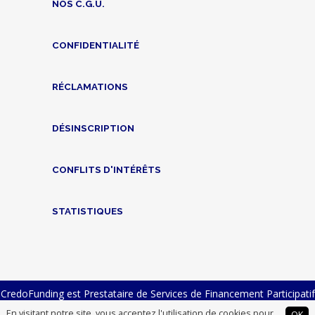
NOS C.G.U.
CONFIDENTIALITÉ
RÉCLAMATIONS
DÉSINSCRIPTION
CONFLITS D'INTÉRÊTS
STATISTIQUES
CredoFunding est Prestataire de Services de Financement Participatif
n° FP-2023-23 et Intermédiaire en Financement Participatif n°
En visitant notre site, vous acceptez l'utilisation de cookies pour
OK