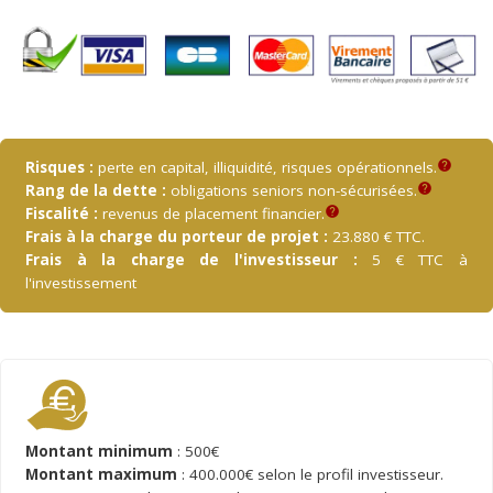
Risques :
perte en capital, illiquidité, risques opérationnels.
help
Rang de la dette :
obligations seniors non-sécurisées.
help
Fiscalité :
revenus de placement financier.
help
Frais à la charge du porteur de projet :
23.880 € TTC.
Frais à la charge de l'investisseur :
5 € TTC à
l'investissement
Montant minimum
: 500€
Montant maximum
: 400.000€ selon le profil investisseur.