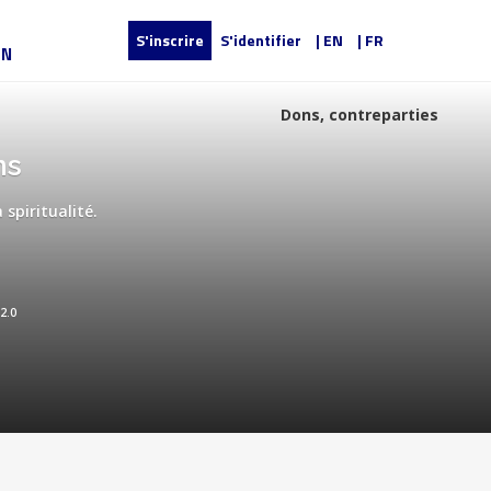
S'inscrire
S'identifier
| EN
| FR
UN
Dons, contreparties
ns
spiritualité.
 2.0