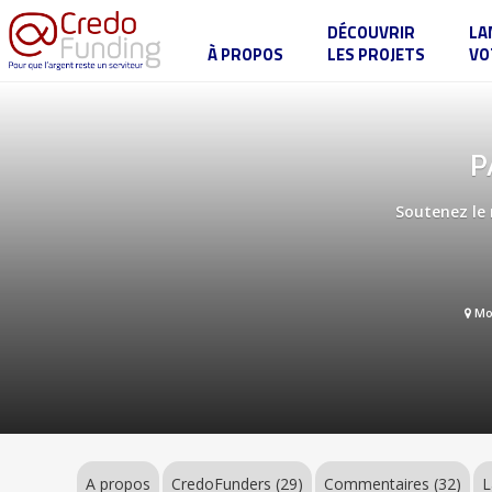
DÉCOUVRIR
LA
À PROPOS
LES PROJETS
VO
PANORAMA,
la
radio
qui
donne
A
P
du
propos
sens
Soutenez le 
CredoFunders
(29)
Mo
Commentaires
(32)
Label
A propos
CredoFunders
(29)
Commentaires (32)
L