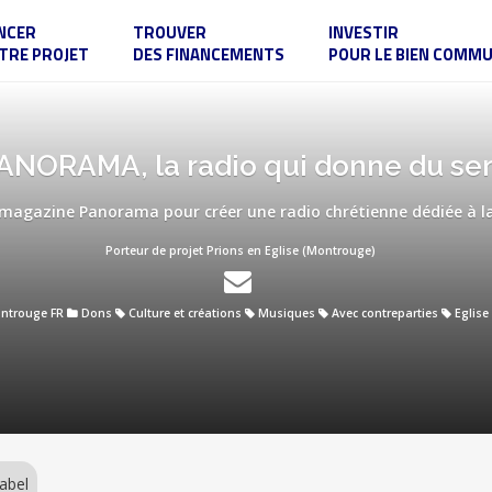
NCER
TROUVER
INVESTIR
TRE PROJET
DES FINANCEMENTS
POUR LE BIEN COMM
ANORAMA, la radio qui donne du se
magazine Panorama pour créer une radio chrétienne dédiée à la 
Porteur de projet Prions en Eglise (Montrouge)
ntrouge FR
Dons
Culture et créations
Musiques
Avec contreparties
Eglise
abel