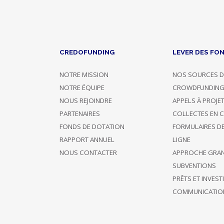
Dons,
contreparties
CREDOFUNDING
LEVER DES FO
NOTRE MISSION
NOS SOURCES D
Label
NOTRE ÉQUIPE
CROWDFUNDIN
NOUS REJOINDRE
APPELS À PROJE
du
PARTENAIRES
COLLECTES EN 
projet
FONDS DE DOTATION
FORMULAIRES D
RAPPORT ANNUEL
LIGNE
NOUS CONTACTER
APPROCHE GRA
SUBVENTIONS
PRÊTS ET INVES
Panorama
COMMUNICATIO