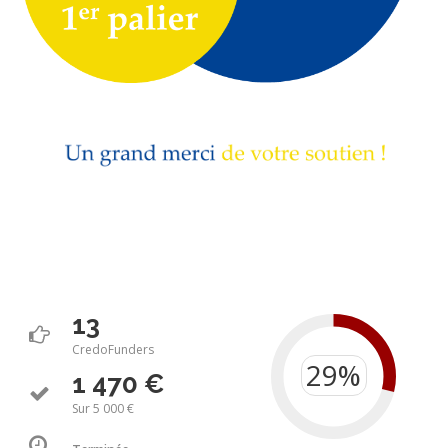
13
CredoFunders
1 470 €
Sur 5 000 €