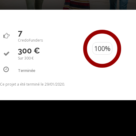
7
CredoFunders
300 €
Sur 300 €
Terminée
Ce projet a été terminé le 29/01/2020.