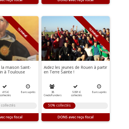
TERMINÉ
TERMINÉ
 la maison Saint-
Aidez les jeunes de Rouen à partir
n à Toulouse
en Terre Sainte !
415 €
8
ans
après
38
5 091 €
8
ans
après
collectés
CredoFunders
collectés
 collectés
50% collectés
DONS