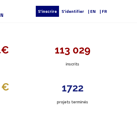
S'inscrire
S'identifier
| EN
| FR
UN
4€
113 029
inscrits
 €
1722
projets terminés