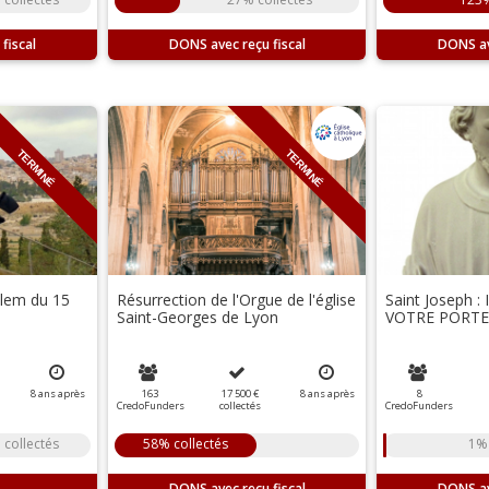
DONS
DONS
TERMINÉ
TERMINÉ
alem du 15
Résurrection de l'Orgue de l'église
Saint Joseph :
Saint-Georges de Lyon
VOTRE PORTE 
8
ans
après
163
17 500 €
8
ans
après
8
CredoFunders
collectés
CredoFunders
 collectés
58% collectés
1% 
DONS
DONS