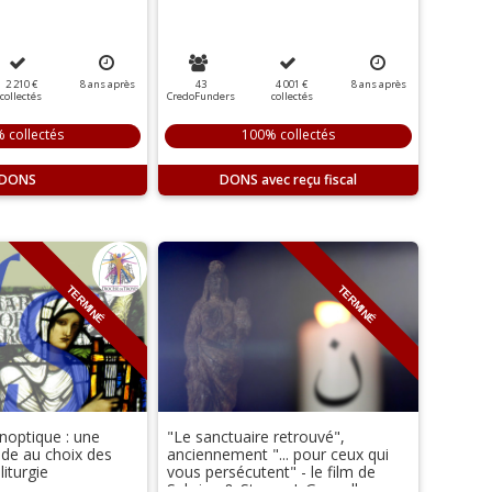
2 210 €
8
ans
après
43
4 001 €
8
ans
après
collectés
CredoFunders
collectés
 collectés
100% collectés
DONS
DONS
TERMINÉ
TERMINÉ
noptique : une
"Le sanctuaire retrouvé",
aide au choix des
anciennement "... pour ceux qui
liturgie
vous persécutent" - le film de
Sabrina & Steven J. Gunnell