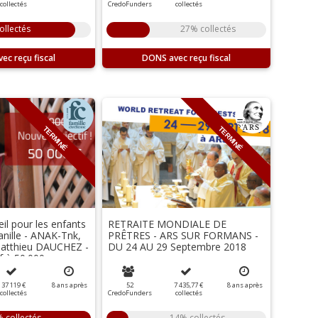
collectés
CredoFunders
collectés
ollectés
27% collectés
DONS
TERMINÉ
TERMINÉ
il pour les enfants
RETRAITE MONDIALE DE
nille - ANAK-Tnk,
PRÊTRES - ARS SUR FORMANS -
Matthieu DAUCHEZ -
DU 24 AU 29 Septembre 2018
f à 50.000 euros
37 119 €
8
ans
après
52
7 435,77 €
8
ans
après
collectés
CredoFunders
collectés
 collectés
14% collectés