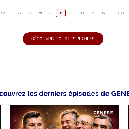
<
<
...
27
28
29
30
31
32
33
34
35
...
>
>>
DÉCOUVRIR TOUS LES PROJETS
couvrez les derniers épisodes de GEN