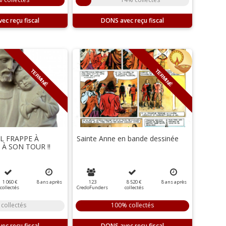
DONS
TERMINÉ
TERMINÉ
 IL FRAPPE À
Sainte Anne en bande dessinée
À SON TOUR !!
1 060 €
8
ans
après
123
8 520 €
8
ans
après
collectés
CredoFunders
collectés
collectés
100% collectés
DONS