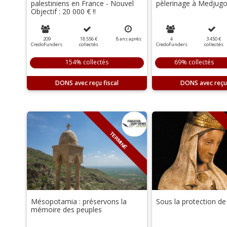
palestiniens en France - Nouvel
pèlerinage à Medjugor
Objectif : 20 000 € !!
209
18 556 €
8
ans
après
4
3 450 €
CredoFunders
collectés
CredoFunders
collectés
154% collectés
69% collectés
DONS
DONS
TERMINÉ
Mésopotamia : préservons la
Sous la protection de
mémoire des peuples