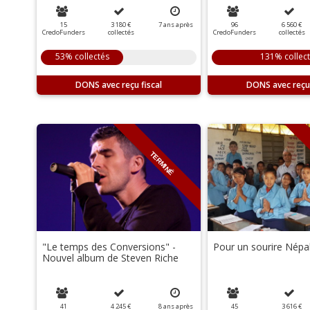
15
3 180 €
7
ans
après
96
6 560 €
CredoFunders
collectés
CredoFunders
collectés
53% collectés
131% collec
DONS
DONS
TERMINÉ
"Le temps des Conversions" -
Pour un sourire Népal
Nouvel album de Steven Riche
41
4 245 €
8
ans
après
45
3 616 €