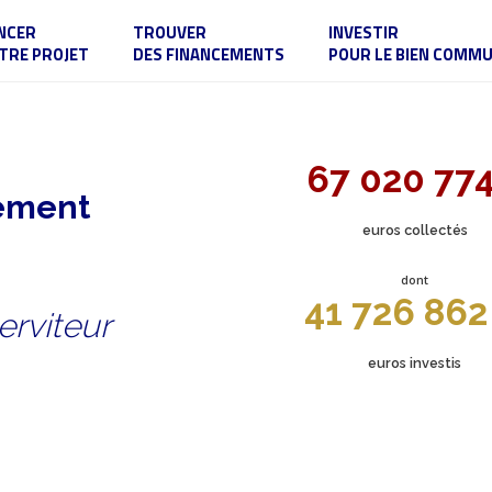
NCER
TROUVER
INVESTIR
TRE PROJET
DES FINANCEMENTS
POUR LE BIEN COMM
67 020 77
sement
euros collectés
dont
41 726 862
erviteur
euros investis