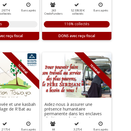
2 877 €
8
ans
après
243
52 339,50 €
8
ans
après
collectés
CredoFunders
collectés
és
116% collectés
DONS
TERMINÉ
TERMINÉ
ovée et une kasbah
Aidez-nous à assurer une
illage de R'Bat au
présence humanitaire
permanente dans les enclaves
chrétiennes du Kosovo !
2 175 €
8
ans
après
44
3 275 €
8
ans
après