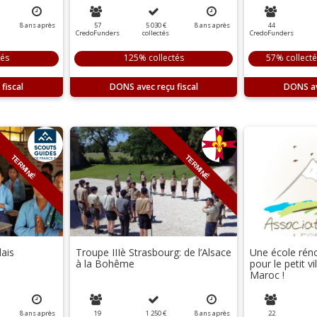
8
ans
après
57
5 030 €
8
ans
après
44
CredoFunders
collectés
CredoFunders
tés
125% collectés
57% collect
DONS
DONS
TERMINÉ
TERMINÉ
ais
Troupe IIIè Strasbourg: de l’Alsace
Une école rén
à la Bohême
pour le petit v
Maroc !
8
ans
après
19
1 250 €
8
ans
après
22