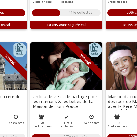
CredoFunders
collectés
CredoFunders
tés
41% collectés
90% c
DONS
DONS
TERMINÉ
TERMINÉ
 au cœur de
Un lieu de vie et de partage pour
Maison d'accue
les mamans & les bébés de La
des rues de Ma
Maison de Tom Pouce
avec le Père 
Nouvel objecti
8
ans
après
70
11 096 €
8
ans
après
133
CredoFunders
collectés
CredoFunders
 collectés
27% collectés
123%