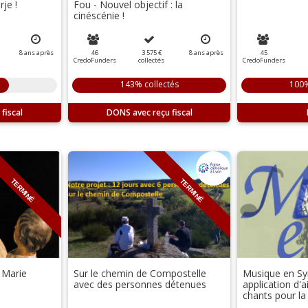
je !
Fou - Nouvel objectif : la
cinéscénie !
8
ans
après
46
3 575 €
8
ans
après
45
CredoFunders
collectés
CredoFunders
143% collectés
100%
DONS
TERMINÉ
TERMINÉ
 Marie
Sur le chemin de Compostelle
Musique en Sy
avec des personnes détenues
application d'
chants pour la 