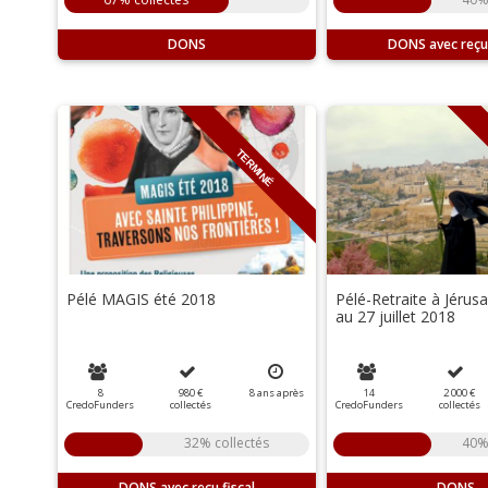
DONS
DONS
TERMINÉ
Pélé MAGIS été 2018
Pélé-Retraite à Jérus
au 27 juillet 2018
8
980 €
8
ans
après
14
2 000 €
CredoFunders
collectés
CredoFunders
collectés
32% collectés
40%
DONS
DONS