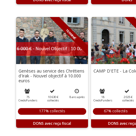
TERMINÉ
Genèses au service des Chrétiens
CAMP D'ETE - La Colo
d'Irak - Nouvel objectif à 10.000
euros
75
10 630 €
8
ans
après
18
2 025 €
CredoFunders
collectés
CredoFunders
collectés
177% collectés
67% collectés
DONS
DONS