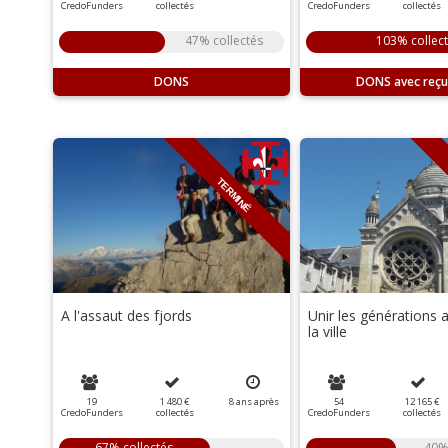
CredoFunders
collectés
CredoFunders
collectés
47% collectés
103% collec
DONS
DONS
TERMINÉ
A l'assaut des fjords
Unir les générations
la ville
19
1 480 €
8
ans
après
54
12 165 €
CredoFunders
collectés
CredoFunders
collectés
67% collectés
40%