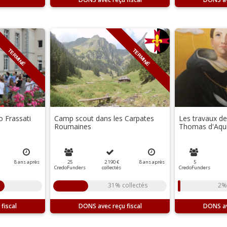
TERMINÉ
TERMINÉ
 Frassati
Camp scout dans les Carpates
Les travaux de
Roumaines
Thomas d'Aqui
8
ans
après
25
2 190 €
8
ans
après
5
CredoFunders
collectés
CredoFunders
31% collectés
2%
DONS
DONS