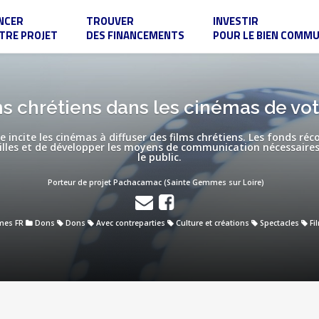
NCER
TROUVER
INVESTIR
TRE PROJET
DES FINANCEMENTS
POUR LE BIEN COMM
ms chrétiens dans les cinémas de votre
e incite les cinémas à diffuser des films chrétiens. Les fonds ré
villes et de développer les moyens de communication nécessaire
le public.
Porteur de projet Pachacamac (Sainte Gemmes sur Loire)
mes FR
Dons
Dons
Avec contreparties
Culture et créations
Spectacles
Fi