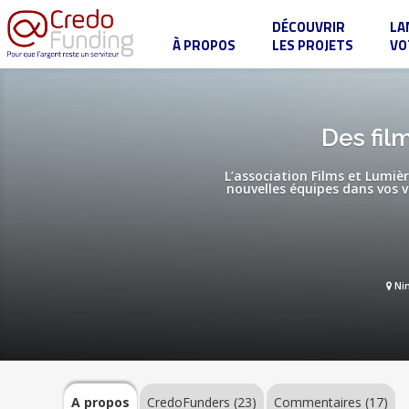
DÉCOUVRIR
LA
À PROPOS
LES PROJETS
VO
Des
films
chrétiens
dans
les
A
Des fil
cinémas
propos
de
votre
L’association Films et Lumièr
ville
nouvelles équipes dans vos 
!
CredoFunders
(23)
Ni
Commentaires
(17)
A propos
CredoFunders
(23)
Commentaires (17)