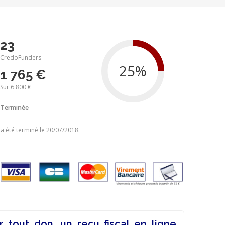
23
CredoFunders
1 765 €
Sur 6 800 €
Terminée
 a été terminé le 20/07/2018.
r tout don, un reçu fiscal en ligne