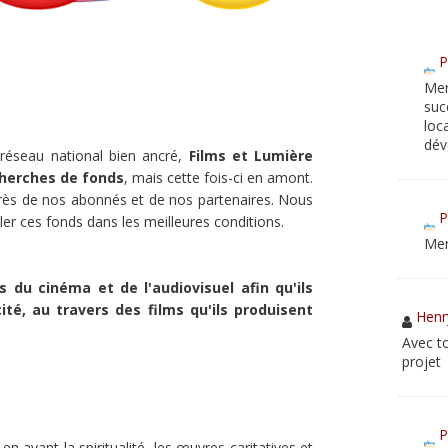
P
Mer
suc
loc
dév
 réseau national bien ancré,
Films et Lumière
cherches de fonds
, mais cette fois-ci en amont.
près de nos abonnés et de nos partenaires. Nous
P
er ces fonds dans les meilleures conditions.
Mer
s du cinéma et de l'audiovisuel afin qu'ils
té, au travers des films qu'ils produisent
Henr
Avec t
projet
P
 avant la spiritualité, les œuvres caritatives et