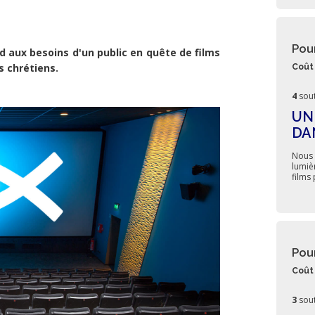
.
Pou
d aux besoins d'un public en quête de films
s chrétiens.
Coût 
4
sout
UN
DA
Nous 
lumiè
films
Pou
Coût 
3
sout