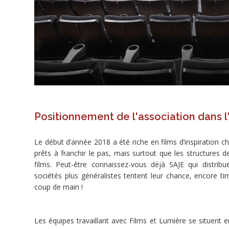
projet
a
été
terminé
le
20/07/2018.
Positionnement de l'association dans l
Share
Le début d’année 2018 a été riche en films d’inspiration ch
Tweet
prêts à franchir le pas, mais surtout que les structures 
films. Peut-être connaissez-vous déjà SAJE qui distribu
sociétés plus généralistes tentent leur chance, encore 
Widget
coup de main !
L'association
Les équipes travaillant avec Films et Lumière se situent 
L'association