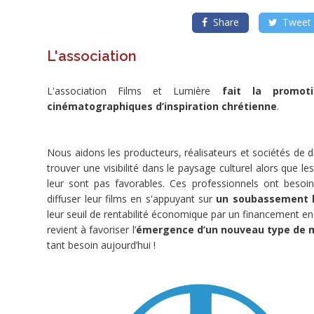
Lumière
incite
les
Share
Tweet
cinémas
à
diffuser
L'association
des
films
chrétiens.
Les
L'association Films et Lumière
fait la promoti
fonds
cinématographiques d’inspiration chrétienne
.
récoltés
permettront
de
créer
de
Nous aidons les producteurs, réalisateurs et sociétés de d
nouvelles
trouver une visibilité dans le paysage culturel alors que 
équipes
dans
leur sont pas favorables. Ces professionnels ont besoin
vos
villes
diffuser leur films en s'appuyant sur
un soubassement l
et
leur seuil de rentabilité économique par un financement en 
de
développer
revient à favoriser l’
émergence d’un nouveau type de m
les
tant besoin aujourd’hui !
moyens
de
communication
nécessaires
pour
informer
efficacement