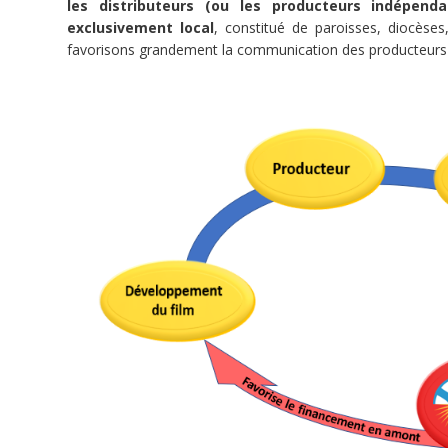
les distributeurs (ou les producteurs indépenda
Films
exclusivement local
, constitué de paroisses, diocèses
et
favorisons grandement la communication des producteurs e
Lumière
fait
la
promotion
des
productions
audiovisuelles
et
cinématographiques
d’inspiration
chrétienne
.
Nous
aidons
les
producteurs,
réalisateurs