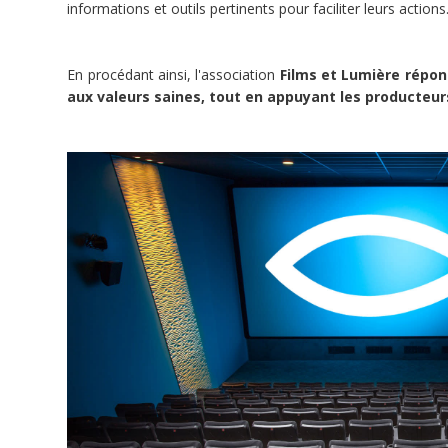
informations et outils pertinents pour faciliter leurs actions
Dons
En procédant ainsi, l'association
Films et Lumière répon
aux valeurs saines, tout en appuyant les producteur
3
doFunders
 765 €
6 800 €
minée
Ce