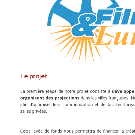
le
public.
Porteur
de
projet
Pachacamac
(Sainte
Gemmes
sur
Loire)
Nimes
FR
Le projet
Dons
Dons
La première étape de notre projet consiste à
développer
Avec
organisant des projections
dans les villes françaises. 
contreparties
afin d’optimiser leur communication et de faciliter l’o
Culture
et
salles privées.
créations
Spectacles
Films
Cette levée de fonds nous permettra de financer la créa