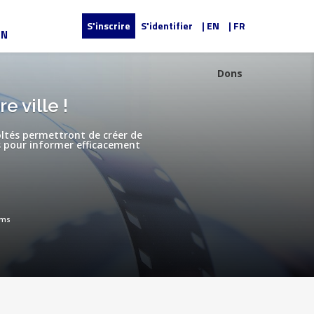
S'inscrire
S'identifier
| EN
| FR
UN
Dons
 ville !
coltés permettront de créer de
s pour informer efficacement
lms