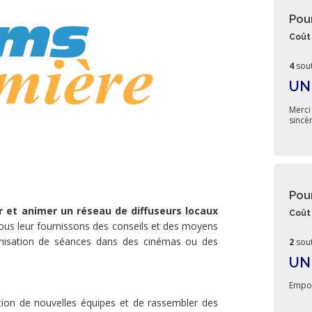
Pou
Coût 
4
sout
UN
Merci
sincè
Pou
 et animer un réseau de diffuseurs locaux
Coût 
Nous leur fournissons des conseils et des moyens
rganisation de séances dans des cinémas ou des
2
sout
UN
Empor
tion de nouvelles équipes et de rassembler des