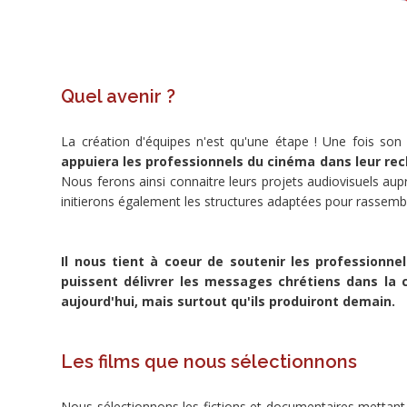
et
sociétés
de
distribution
qui
Quel avenir ?
portent
des
La création d'équipes n'est qu'une étape ! Une fois son
messages
appuiera les professionnels du cinéma dans leur re
chrétiens
Nous ferons ainsi connaitre leurs projets audiovisuels au
à
initierons également les structures adaptées pour rassembl
trouver
une
visibilité
Il nous tient à coeur de soutenir les professionnel
dans
puissent délivrer les messages chrétiens dans la ci
le
aujourd'hui, mais surtout qu'ils produiront demain.
paysage
culturel
alors
Les films que nous sélectionnons
que
les
mécanismes
Nous sélectionnons les fictions et documentaires mettant en