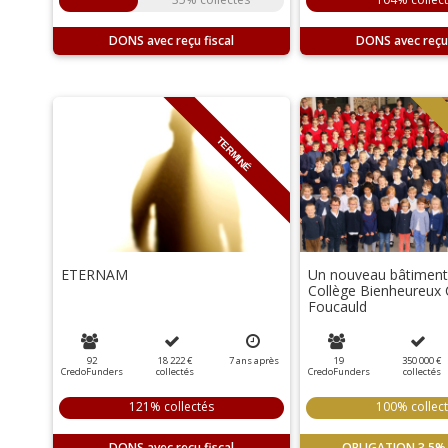
DONS
DONS
TERMINÉ
ETERNAM
Un nouveau bâtiment 
Collège Bienheureux 
Foucauld
92
18 222 €
7
ans
après
19
350 000 €
CredoFunders
collectés
CredoFunders
collectés
121% collectés
100% collec
DONS
OBLIGATION
3.5%