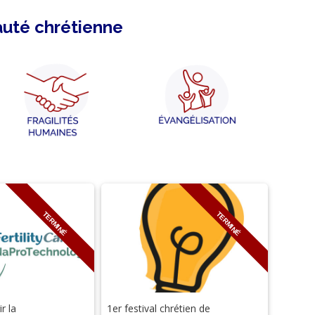
auté chrétienne
TERMINÉ
TERMINÉ
r la
1er festival chrétien de