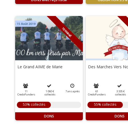
TERMINÉ
Le Grand AIME de Marie
Des Marches Vers No
11
1 060 €
7
ans
après
61
3 335 €
CredoFunders
collectés
CredoFunders
collectés
53% collectés
55% collectés
DONS
DONS