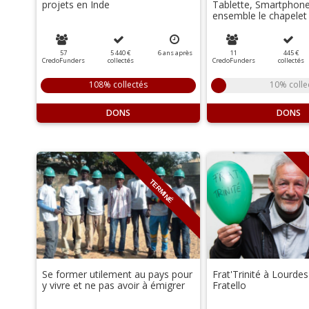
projets en Inde
Tablette, Smartphone,
ensemble le chapelet 
57
5 440 €
6
ans
après
11
445 €
CredoFunders
collectés
CredoFunders
collectés
108% collectés
10% colle
DONS
DONS
TERMINÉ
Se former utilement au pays pour
Frat'Trinité à Lourde
y vivre et ne pas avoir à émigrer
Fratello