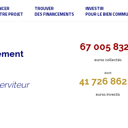
NCER
TROUVER
INVESTIR
TRE PROJET
DES FINANCEMENTS
POUR LE BIEN COMM
67 005 83
sement
euros collectés
dont
41 726 862
erviteur
euros investis