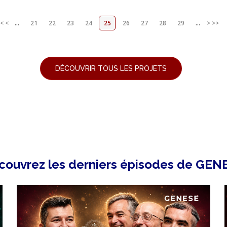
<
<
...
21
22
23
24
25
26
27
28
29
...
>
>>
DÉCOUVRIR TOUS LES PROJETS
couvrez les derniers épisodes de GEN