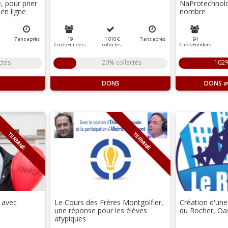
 pour prier
NaProtechnolo
en ligne
nombre
7
ans
après
19
1 010 €
7
ans
après
94
CredoFunders
collectés
CredoFunders
ctés
20% collectés
102%
DONS
DONS
TERMINÉ
TERMINÉ
s avec
Le Cours des Frères Montgolfier,
Création d'une
une réponse pour les élèves
du Rocher, Oas
atypiques