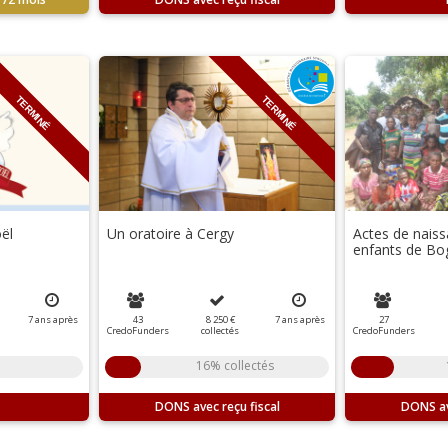
TERMINÉ
TERMINÉ
ël
Un oratoire à Cergy
Actes de naiss
enfants de Bo
7
ans
après
43
8 250 €
7
ans
après
27
CredoFunders
collectés
CredoFunders
16% collectés
DONS
DONS