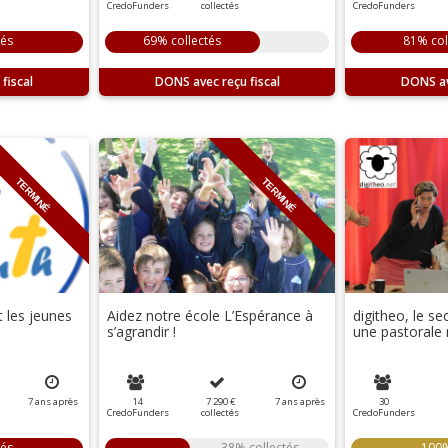
CredoFunders
collectés
CredoFunders
tés
69% collectés
81% col
DONS
DONS
TERMINÉ
TERMINÉ
 les jeunes
Aidez notre école L’Espérance à
digitheo, le se
s’agrandir !
une pastorale 
7
ans
après
14
7 290 €
7
ans
après
30
CredoFunders
collectés
CredoFunders
tés
38% collectés
100%