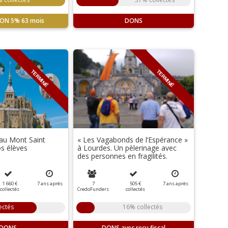
ION
5%
63 mois
DONS
TERMINÉ
TERMINÉ
 au Mont Saint
« Les Vagabonds de l’Espérance »
os élèves
à Lourdes. Un pèlerinage avec
des personnes en fragilités.
1 660 €
7
ans
après
7
505 €
7
ans
après
collectés
CredoFunders
collectés
ectés
16% collectés
DONS
DONS