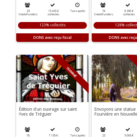
33
15 425 €
7
ans
après
74
8 350 €
CredoFunders
collectés
CredoFunders
collectés
123% collectés
128% collec
DONS
DONS
TERMINÉ
Édition d'un ouvrage sur saint
Envoyons une statue
Yves de Tréguier
Fourvière en Nouvell
18
1 135 €
7
ans
après
23
5 045 €