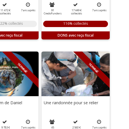
11 472 €
7
ans
après
91
17 449 €
7
ans
après
collectés
CredoFunders
collectés
22% collectés
116% collectés
DONS
TERMINÉ
TERMINÉ
um de Daniel
Une randonnée pour se relier
9 783 €
7
ans
après
45
2 560 €
7
ans
après