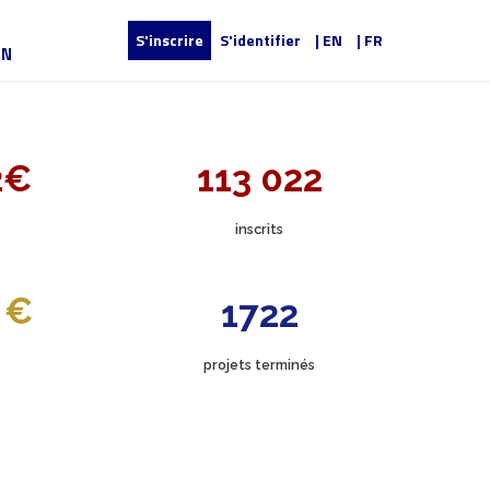
S'inscrire
S'identifier
| EN
| FR
UN
2€
113 022
inscrits
 €
1722
projets terminés