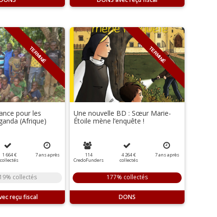
TERMINÉ
TERMINÉ
ance pour les
Une nouvelle BD : Sœur Marie-
ganda (Afrique)
Étoile mène l’enquête !
1 664 €
7
ans
après
114
4 264 €
7
ans
après
collectés
CredoFunders
collectés
19% collectés
177% collectés
DONS