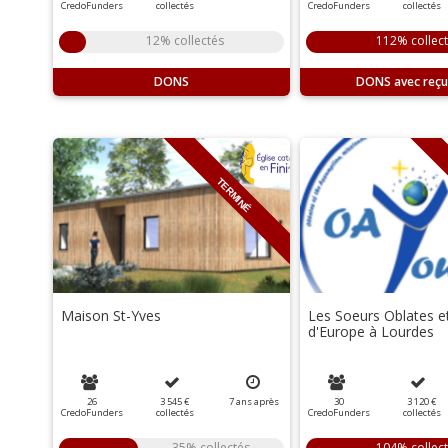
CredoFunders
collectés
CredoFunders
collectés
12% collectés
112% collec
DONS
DONS
TERMINÉ
Maison St-Yves
Les Soeurs Oblates et
d'Europe à Lourdes
26
3 545 €
7
ans
après
30
3 120 €
CredoFunders
collectés
CredoFunders
collectés
35% collectés
104% collec