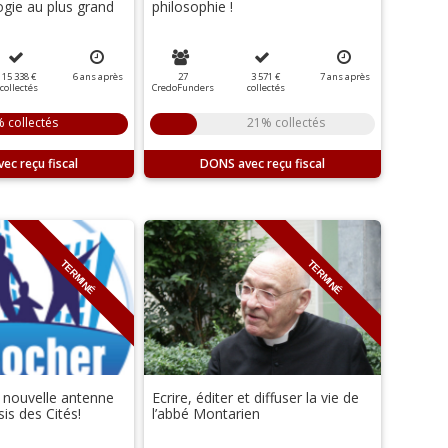
gie au plus grand
philosophie !
15 338 €
6
ans
après
27
3 571 €
7
ans
après
collectés
CredoFunders
collectés
 collectés
21% collectés
DONS
TERMINÉ
TERMINÉ
 nouvelle antenne
Ecrire, éditer et diffuser la vie de
is des Cités!
l’abbé Montarien