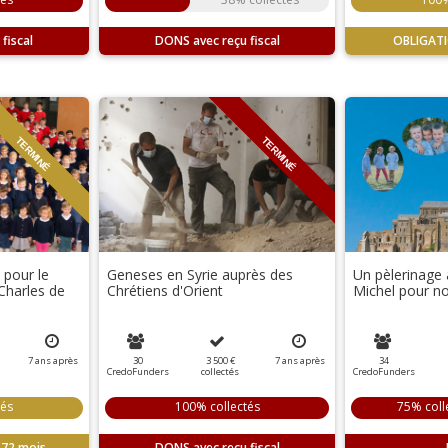
DONS
OBLIGAT
TERMINÉ
TERMINÉ
pour le
Geneses en Syrie auprès des
Un pèlerinage
Charles de
Chrétiens d'Orient
Michel pour n
7
ans
après
30
3 500 €
7
ans
après
34
CredoFunders
collectés
CredoFunders
tés
100% collectés
75% coll
72 mois
DONS