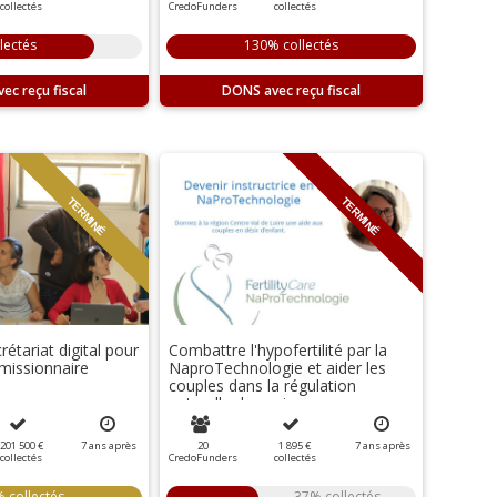
collectés
CredoFunders
collectés
lectés
130% collectés
DONS
TERMINÉ
TERMINÉ
crétariat digital pour
Combattre l'hypofertilité par la
missionnaire
NaproTechnologie et aider les
couples dans la régulation
naturelle des naissances.
201 500 €
7
ans
après
20
1 895 €
7
ans
après
collectés
CredoFunders
collectés
 collectés
37% collectés