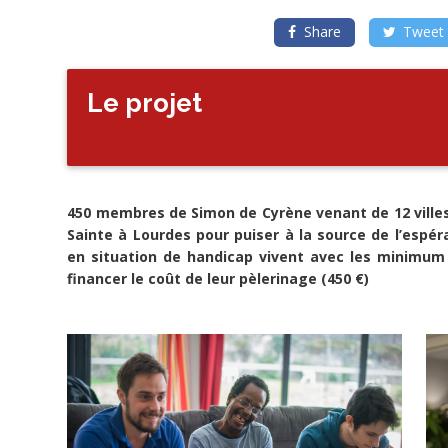
un
pélerinage
Share
Tweet
qui
rassemblera
12
associations
et
Le projet
communautés
Simon
de
Cyrène
à
Lourdes
pour
Pâques
450 membres de Simon de Cyrène venant de 12 ville
en
avril
Sainte à Lourdes pour puiser à la source de l’espér
2020.
en situation de handicap vivent avec les minimum 
financer le coût de leur pèlerinage (450 €)
Porteur
de
projet
(
MALAKOFF)