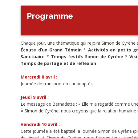
Programme
Share
Tweet
Chaque jour, une thématique qui rejoint Simon de Cyrène se
Écoute d’un Grand Témoin
*
Activités en petits g
Sanctuaire
*
Temps festifs Simon de Cyrène
*
Vis
Widget
Temps de partage et de réflexion
Mercredi 8 avril :
Le
Journée de transport en car adaptés
projet
Jeudi 9 avril :
Le message de Bernadette : « Elle m’a regardé comme une
À Simon de Cyrène, nous croyons que la relation humaine 
Vendredi 10 avril :
450
Cette journée a été baptisé la journée Simon de Cyrène (p
membres
de Jésus). A Simon de Cyrène, nous faisons tous l’expér