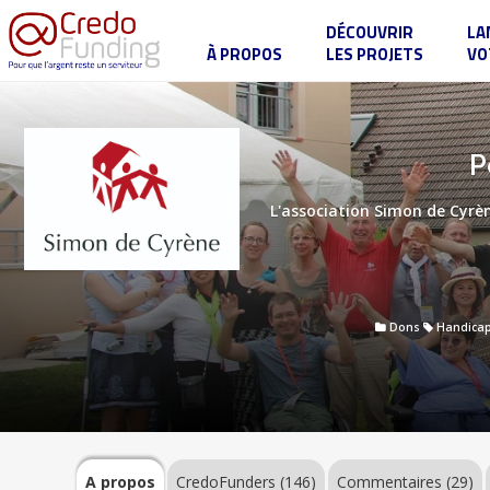
DÉCOUVRIR
LA
À PROPOS
LES PROJETS
VO
Pèlerinage
Simon
de
Cyrène
à
A
P
Lourdes
propos
L'association Simon de Cyrè
CredoFunders
(146)
Dons
Handica
Commentaires
(29)
Label
A propos
CredoFunders
(146)
Commentaires (29)