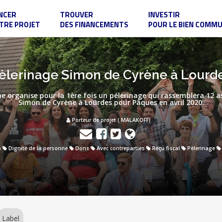
NCER
TROUVER
INVESTIR
TRE PROJET
DES FINANCEMENTS
POUR LE BIEN COMM
èlerinage Simon de Cyrène à Lourd
ne organise pour la 1ère fois un pélerinage qui rassemblera 12
Simon de Cyrène à Lourdes pour Pâques en avril 2020.
Porteur de projet ( MALAKOFF)
p
Dignité de la personne
Dons
Avec contreparties
Reçu fiscal
Pèlerinage
Label