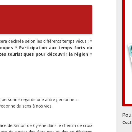
ra déclinée selon les différents temps vécus : *
roupes
*
Participation aux temps forts du
ites touristiques pour découvrir la région
*
 personne regarde une autre personne ».
redonne du sens à nos vies.
Pou
Coût 
lace de Simon de Cyrène dans le chemin de croix
ience de porter des épreuves et des souffrances