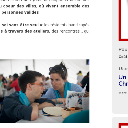
u coeur des villes, où vivent ensemble des
t personnes valides
 soi sans être seul »
: les résidents handicapés
s à travers des ateliers
, des rencontres… qui
Pou
Coût 
15
so
Un 
Ch
Merci