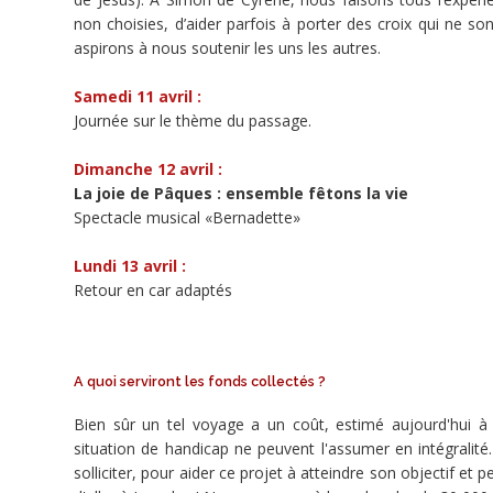
de
non choisies, d’aider parfois à porter des croix qui ne
Simon
aspirons à nous soutenir les uns les autres.
de
Cyrène
Samedi 11 avril :
venant
Journée sur le thème du passage.
de
12
Dimanche 12 avril :
villes
La joie de Pâques : ensemble fêtons la vie
en
Spectacle musical «Bernadette»
France
vont
Lundi 13 avril :
vivre
Retour en car adaptés
ensemble
la
Semaine
Sainte
A quoi serviront les fonds collectés ?
à
Lourdes
Bien sûr un tel voyage a un coût, estimé aujourd'hui 
pour
situation de handicap ne peuvent l'assumer en intégrali
puiser
solliciter, pour aider ce projet à atteindre son objectif e
à