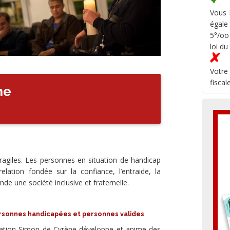
Vous 
égale
5°/oo
loi du
Votre
fiscal
ne
fragiles. Les personnes en situation de handicap
elation fondée sur la confiance, l’entraide, la
nde une société inclusive et fraternelle.
rsonnes handicapées et personnes valides
ciation Simon de Cyrène développe et anime des