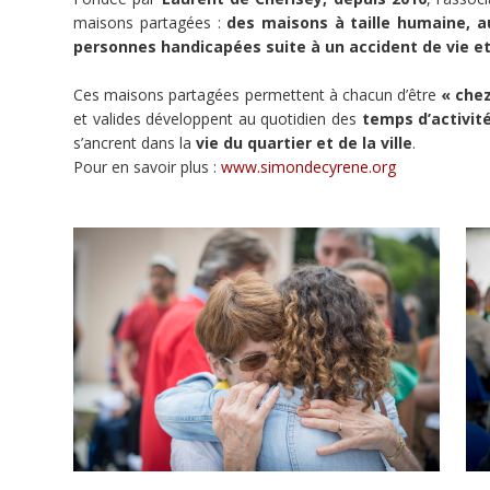
maisons partagées :
des maisons à taille humaine, a
personnes handicapées suite à un accident de vie e
46
doFunders
Ces maisons partagées permettent à chacun d’être
« chez
et valides développent au quotidien des
temps d’activité
s’ancrent dans la
vie du quartier et de la ville
.
4 696 €
Pour en savoir plus :
www.simondecyrene.org
30 000 €
minée
Ce
projet
a
été
terminé
le
01/06/2020.