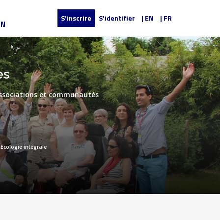
S'inscrire
S'identifier
| EN
| FR
UN
Dons
es
 associations et communautés
Ecologie intégrale