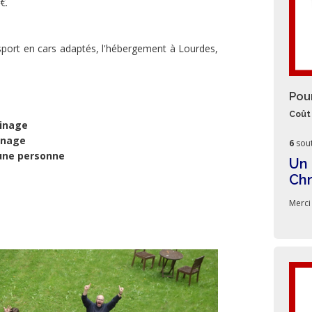
€.
sport en cars adaptés, l'hébergement à Lourdes,
Pou
Coût 
rinage
inage
6
sout
 une personne
Un 
Ch
Merci