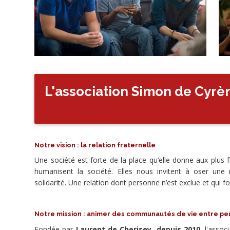
Dons
Handicap
Dignité
de
la
personne
Dons
Avec
L'association Simon de Cyrè
contreparties
Reçu
fiscal
Pèlerinage
Ecologie
intégrale
Notre vision : la relation fraternelle
Une société est forte de la place qu’elle donne aux plus 
Dons
humanisent la société. Elles nous invitent à oser une r
solidarité. Une relation dont personne n’est exclue et qui fo
Notre mission : animer des communautés de vie entre pe
Fondée par
Laurent de Cherisey, depuis 2010
, l'asso