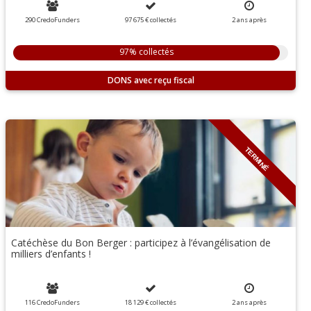
290 CredoFunders
97 675 €
collectés
2
ans
après
97% collectés
DONS
TERMINÉ
Catéchèse du Bon Berger : participez à l’évangélisation de
milliers d’enfants !
116 CredoFunders
18 129 €
collectés
2
ans
après