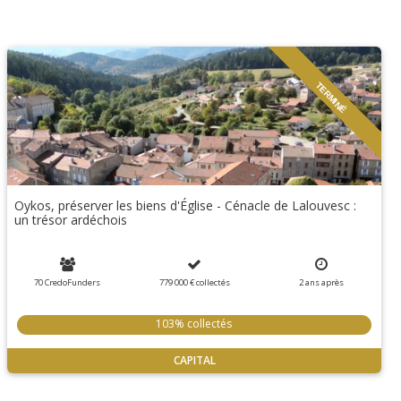
TERMINÉ
Oykos, préserver les biens d'Église - Cénacle de Lalouvesc :
un trésor ardéchois
70 CredoFunders
779 000 €
collectés
2
ans
après
103% collectés
CAPITAL