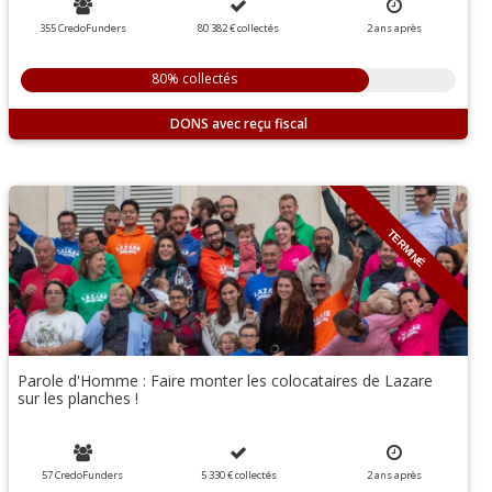
355 CredoFunders
80 382 €
collectés
2
ans
après
80% collectés
DONS
TERMINÉ
Parole d'Homme : Faire monter les colocataires de Lazare
sur les planches !
57 CredoFunders
5 330 €
collectés
2
ans
après