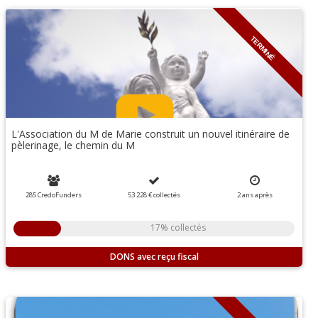
TERMINÉ
L'Association du M de Marie construit un nouvel itinéraire de
pèlerinage, le chemin du M
285 CredoFunders
53 228 €
collectés
2
ans
après
17% collectés
DONS