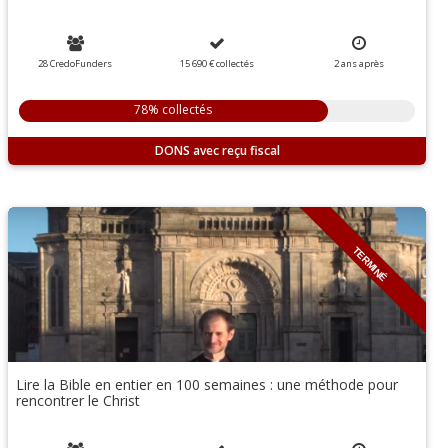
28 CredoFunders
15 690 €
collectés
2
ans
après
78% collectés
DONS
TERMINÉ
Lire la Bible en entier en 100 semaines : une méthode pour
rencontrer le Christ