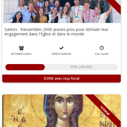
Santos : Rassembler 2000 jeunes pros pour stimuler leur
engagement dans l'Église et dans le monde
34 CredoFunders
8 850 €
collectés
2
ans
après
35% collectés
DONS
TERMINÉ