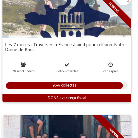
TERMINÉ
Les 7 routes : Traverser la France à pied pour célébrer Notre
Dame de Paris
69 CredoFunders
28 995 €
collectés
2
ans
après
96% collectés
DONS
TERMINÉ