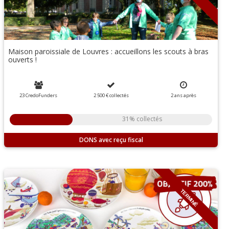
Maison paroissiale de Louvres : accueillons les scouts à bras
ouverts !
23 CredoFunders
2 500 €
collectés
2
ans
après
31% collectés
DONS
TERMINÉ