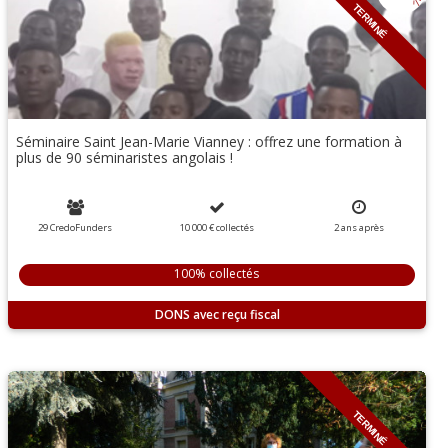
TERMINÉ
Séminaire Saint Jean-Marie Vianney : offrez une formation à
plus de 90 séminaristes angolais !
29 CredoFunders
10 000 €
collectés
2
ans
après
100% collectés
DONS
TERMINÉ