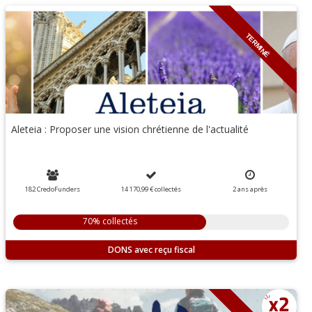
TERMINÉ
Aleteia : Proposer une vision chrétienne de l'actualité
182 CredoFunders
14 170,99 €
collectés
2
ans
après
70% collectés
DONS