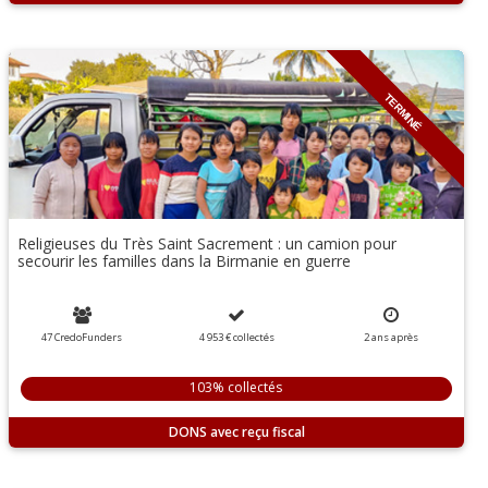
TERMINÉ
Religieuses du Très Saint Sacrement : un camion pour
secourir les familles dans la Birmanie en guerre
47 CredoFunders
4 953 €
collectés
2
ans
après
103% collectés
DONS