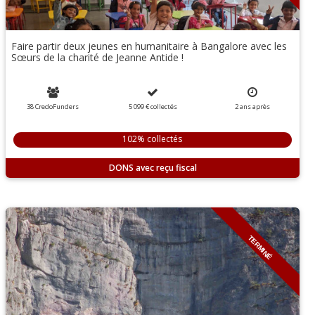
Faire partir deux jeunes en humanitaire à Bangalore avec les
Sœurs de la charité de Jeanne Antide !
38 CredoFunders
5 099 €
collectés
2
ans
après
102% collectés
DONS
TERMINÉ