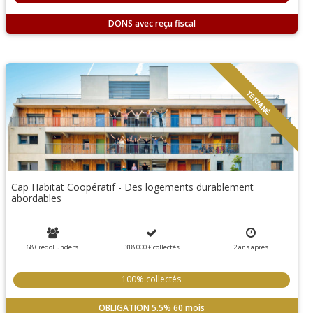
DONS
TERMINÉ
Cap Habitat Coopératif - Des logements durablement
abordables
68 CredoFunders
318 000 €
collectés
2
ans
après
100% collectés
OBLIGATION
5.5%
60 mois