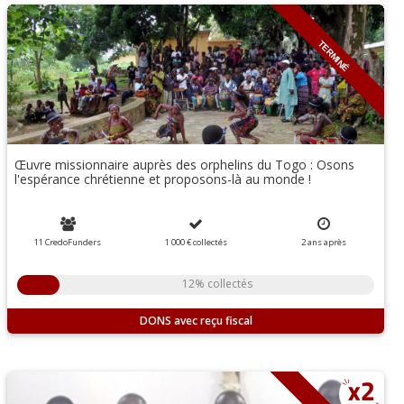
TERMINÉ
Œuvre missionnaire auprès des orphelins du Togo : Osons
l'espérance chrétienne et proposons-là au monde !
11 CredoFunders
1 000 €
collectés
2
ans
après
12% collectés
DONS