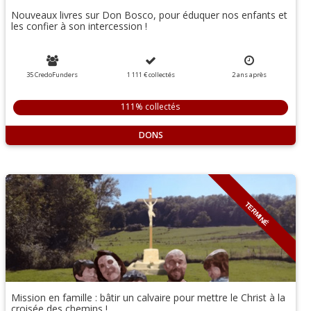
Nouveaux livres sur Don Bosco, pour éduquer nos enfants et
les confier à son intercession !
35 CredoFunders
1 111 €
collectés
2
ans
après
111% collectés
DONS
TERMINÉ
Mission en famille : bâtir un calvaire pour mettre le Christ à la
croisée des chemins !