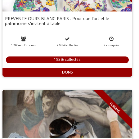
PREVENTE OURS BLANC PARIS : Pour que l'art et le
patrimoine s'invitent à table
109 CredoFunders
9 168 €
collectés
2
ans
après
183% collectés
DONS
TERMINÉ