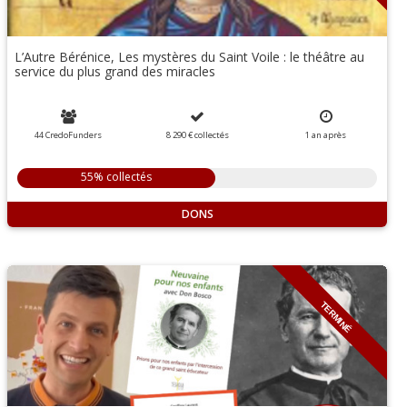
L’Autre Bérénice, Les mystères du Saint Voile : le théâtre au
service du plus grand des miracles
44 CredoFunders
8 290 €
collectés
1 an
après
55% collectés
DONS
TERMINÉ