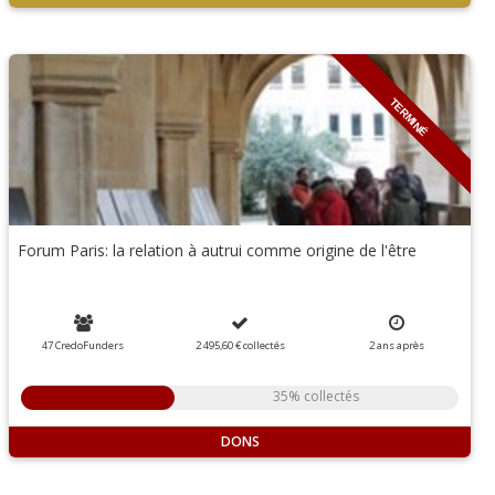
TERMINÉ
Forum Paris: la relation à autrui comme origine de l'être
47 CredoFunders
2 495,60 €
collectés
2
ans
après
35% collectés
DONS