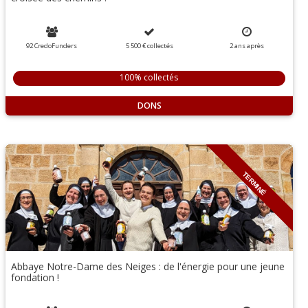
92 CredoFunders
5 500 €
collectés
2
ans
après
100% collectés
DONS
TERMINÉ
Abbaye Notre-Dame des Neiges : de l'énergie pour une jeune
fondation !