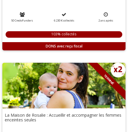
50 CredoFunders
6 230 €
collectés
2
ans
après
103% collectés
DONS
TERMINÉ
La Maison de Rosalie : Accueillir et accompagner les femmes
enceintes seules