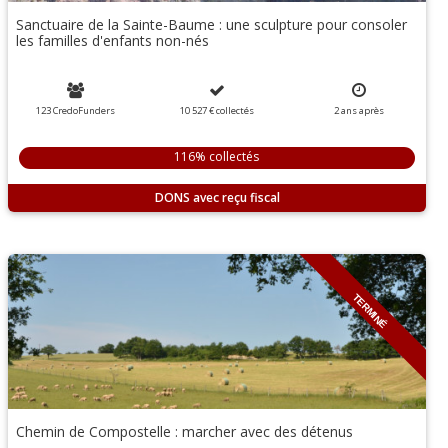
Sanctuaire de la Sainte-Baume : une sculpture pour consoler
les familles d'enfants non-nés
123 CredoFunders
10 527 €
collectés
2
ans
après
116% collectés
DONS
TERMINÉ
Chemin de Compostelle : marcher avec des détenus