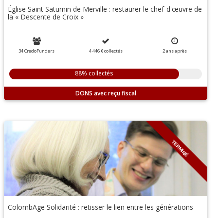
Église Saint Saturnin de Merville : restaurer le chef-d'œuvre de
la « Descente de Croix »
34 CredoFunders
4 446 €
collectés
2
ans
après
88% collectés
DONS
TERMINÉ
ColombAge Solidarité : retisser le lien entre les générations