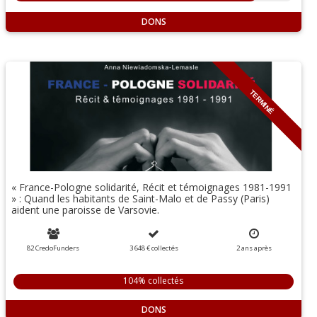
DONS
TERMINÉ
« France-Pologne solidarité, Récit et témoignages 1981-1991
» : Quand les habitants de Saint-Malo et de Passy (Paris)
aident une paroisse de Varsovie.
82 CredoFunders
3 648 €
collectés
2
ans
après
104% collectés
DONS