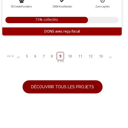
55 CredoFunders
3 660 €
collectés
2
ans
après
73% collectés
DONS
<<
<
...
5
6
7
8
9
10
11
12
13
...
>
>>
DÉCOUVRIR TOUS LES PROJETS