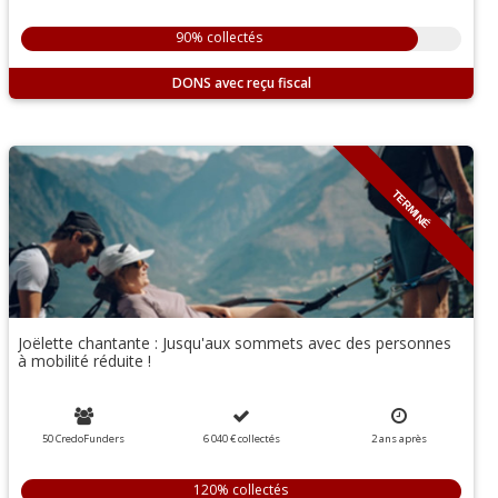
90% collectés
DONS
TERMINÉ
Joëlette chantante : Jusqu'aux sommets avec des personnes
à mobilité réduite !
50 CredoFunders
6 040 €
collectés
2
ans
après
120% collectés