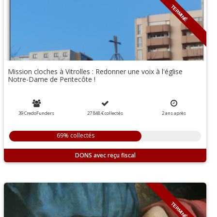
TERMINÉ
Mission cloches à Vitrolles : Redonner une voix à l'église
Notre-Dame de Pentecôte !
39 CredoFunders
27 848 €
collectés
2
ans
après
69% collectés
DONS
TERMINÉ