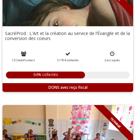
SacréProd : L'Art et la création au service de l’Évangile et de la
conversion des coeurs
12 CredoFunders
5 170 €
collectés
2
ans
après
64% collectés
DONS
TERMINÉ