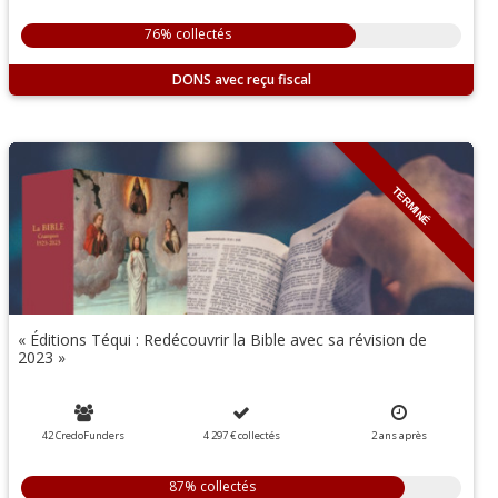
76% collectés
DONS
TERMINÉ
« Éditions Téqui : Redécouvrir la Bible avec sa révision de
2023 »
42 CredoFunders
4 297 €
collectés
2
ans
après
87% collectés