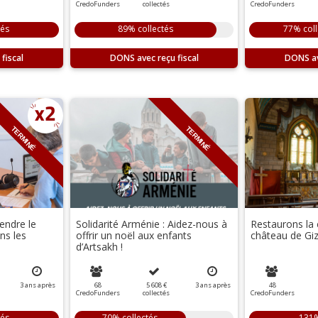
CredoFunders
collectés
CredoFunders
tés
89% collectés
77% coll
DONS
DONS
TERMINÉ
TERMINÉ
endre le
Solidarité Arménie : Aidez-nous à
Restaurons la 
ns les
offrir un noël aux enfants
château de Giz
d’Artsakh !
3
ans
après
68
5 608 €
3
ans
après
48
CredoFunders
collectés
CredoFunders
tés
70% collectés
131%