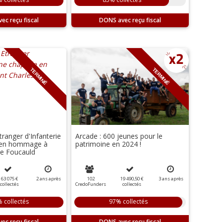
DONS
TERMINÉ
TERMINÉ
ranger d'Infanterie
Arcade : 600 jeunes pour le
e en hommage à
patrimoine en 2024 !
de Foucauld
63 075 €
2
ans
après
102
19 490,50 €
3
ans
après
collectés
CredoFunders
collectés
 collectés
97% collectés
DONS