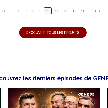
<<
<
...
6
7
8
9
10
11
12
13
14
...
>
>>
DÉCOUVRIR TOUS LES PROJETS
couvrez les derniers épisodes de GEN