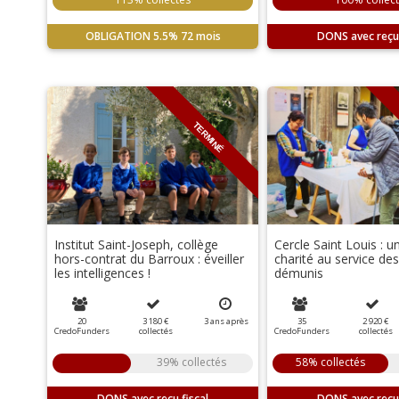
OBLIGATION
5.5%
72 mois
DONS
TERMINÉ
Institut Saint-Joseph, collège
Cercle Saint Louis : 
hors-contrat du Barroux : éveiller
charité au service des
les intelligences !
démunis
20
3 180 €
3
ans
après
35
2 920 €
CredoFunders
collectés
CredoFunders
collectés
39% collectés
58% collectés
DONS
DONS