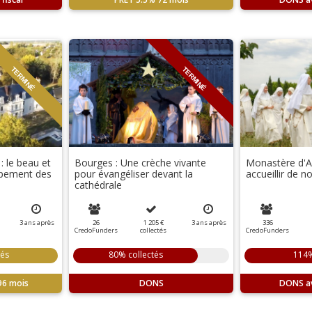
TERMINÉ
TERMINÉ
 le beau et
Bourges : Une crèche vivante
Monastère d'Az
oppement des
pour évangéliser devant la
accueillir de n
cathédrale
3
ans
après
26
1 205 €
3
ans
après
336
CredoFunders
collectés
CredoFunders
tés
80% collectés
114%
96 mois
DONS
DONS