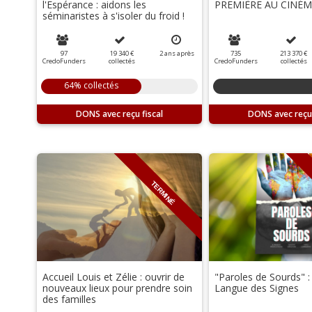
l'Espérance : aidons les
PREMIÈRE AU CINÉM
séminaristes à s'isoler du froid !
97
19 340 €
2
ans
après
735
213 370 €
CredoFunders
collectés
CredoFunders
collectés
64% collectés
DONS
DONS
TERMINÉ
Accueil Louis et Zélie : ouvrir de
"Paroles de Sourds" :
nouveaux lieux pour prendre soin
Langue des Signes
des familles