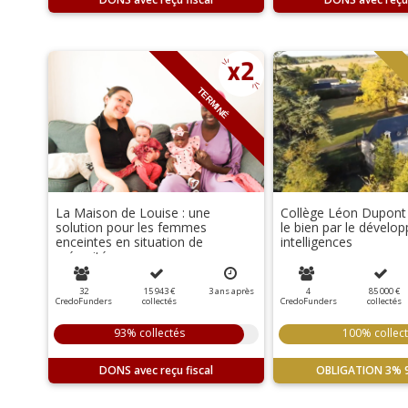
TERMINÉ
La Maison de Louise : une
Collège Léon Dupont :
solution pour les femmes
le bien par le dével
enceintes en situation de
intelligences
précarité
32
15 943 €
3
ans
après
4
85 000 €
CredoFunders
collectés
CredoFunders
collectés
93% collectés
100% collec
DONS
OBLIGATION
3%