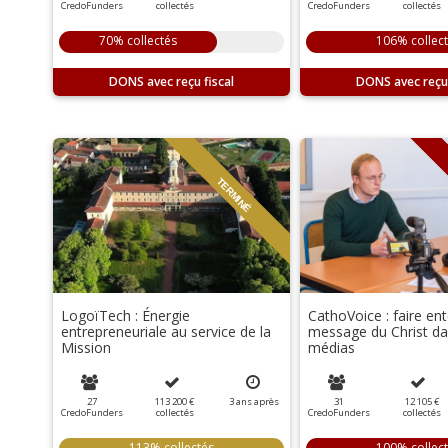
CredoFunders
collectés
CredoFunders
collectés
70% collectés
106% collec
DONS
DONS
TERMINÉ
LogoïTech : Énergie
CathoVoice : faire ent
entrepreneuriale au service de la
message du Christ da
Mission
médias
27
113 200 €
3
ans
après
31
12 105 €
CredoFunders
collectés
CredoFunders
collectés
113% collectés
100% collec