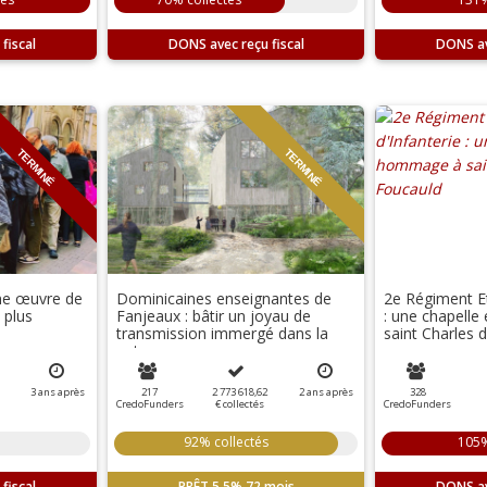
DONS
DONS
TERMINÉ
TERMINÉ
une œuvre de
Dominicaines enseignantes de
2e Régiment Et
 plus
Fanjeaux : bâtir un joyau de
: une chapell
transmission immergé dans la
saint Charles 
nature
3
ans
après
217
2 773 618,62
2
ans
après
328
CredoFunders
€
collectés
CredoFunders
92% collectés
105%
PRÊT
5.5%
72 mois
DONS