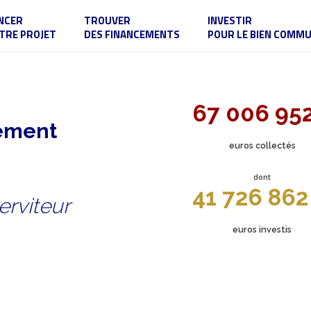
NCER
TROUVER
INVESTIR
TRE PROJET
DES FINANCEMENTS
POUR LE BIEN COMM
67 006 95
sement
euros collectés
dont
41 726 862
erviteur
euros investis