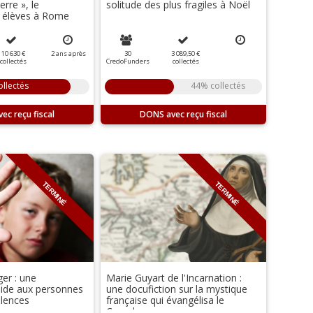
erre », le
solitude des plus fragiles à Noël
s élèves à Rome
10 630 €
2
ans
après
30
3 089,50 €
collectés
CredoFunders
collectés
llectés
44% collectés
DONS
TERMINÉ
TERMINÉ
ger : une
Marie Guyart de l'Incarnation :
aide aux personnes
une docufiction sur la mystique
olences
française qui évangélisa le
Canada