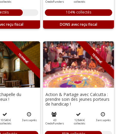
collectés
CredoFunders
collectés
ectés
104% collectés
DONS
TERMINÉ
TERMINÉ
chapelle du
Action & Partage avec Calcutta :
eux !
prendre soin des jeunes porteurs
de handicap !
10 540 €
3
ans
après
43
12 844 €
3
ans
après
collectés
CredoFunders
collectés
 collectés
85% collectés