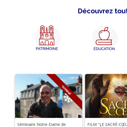
Découvrez tout
TERMINÉ
Séminaire Notre-Dame de
FILM "LE SACRÉ-CŒU