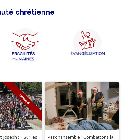
auté chrétienne
TERMINÉ
nt Joseph : « Sur les
Résonansemble : Combattons la