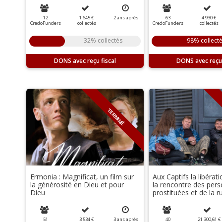
12
1 645 €
2
ans
après
63
4 930 €
CredoFunders
collectés
CredoFunders
collectés
32% collectés
98% collect
DONS
DONS
TERMINÉ
Ermonia : Magnificat, un film sur
Aux Captifs la libérati
la générosité en Dieu et pour
la rencontre des per
Dieu
prostituées et de la r
51
3 534 €
3
ans
après
40
21 300,61 €