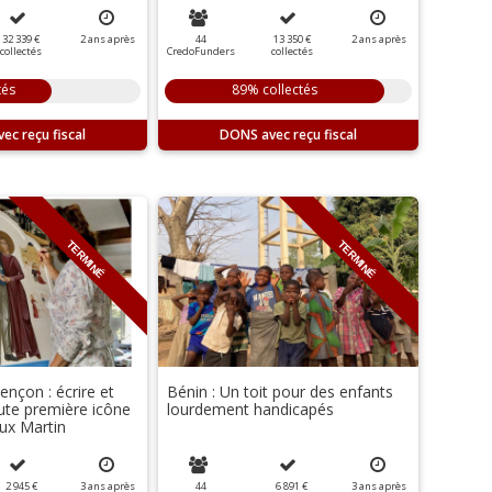
32 339 €
2
ans
après
44
13 350 €
2
ans
après
collectés
CredoFunders
collectés
tés
89% collectés
DONS
TERMINÉ
TERMINÉ
ençon : écrire et
Bénin : Un toit pour des enfants
ute première icône
lourdement handicapés
ux Martin
2 945 €
3
ans
après
44
6 891 €
3
ans
après