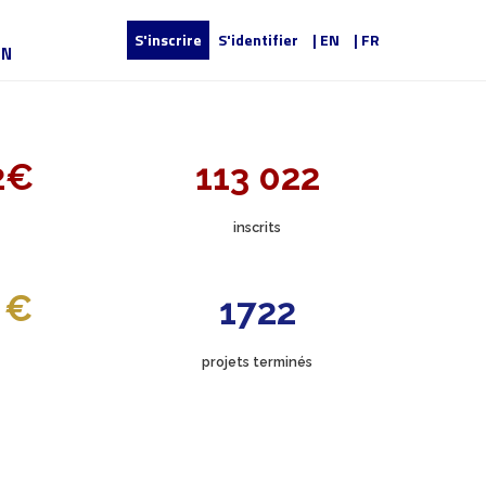
S'inscrire
S'identifier
| EN
| FR
UN
2€
113 022
inscrits
 €
1722
projets terminés