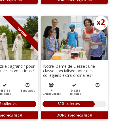
TERMINÉ
ille : agrandir pour
Notre-Dame de Liesse : une
ouvelles vocations !
classe spécialisée pour des
collégiens extra-ordinaires !
68 613 €
3
ans
après
74
24 628 €
collectés
CredoFunders
collectés
 collectés
82% collectés
DONS