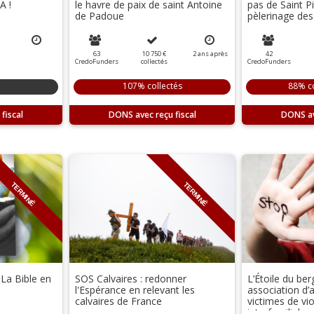
A !
le havre de paix de saint Antoine
pas de Saint Pi
de Padoue
pèlerinage de
63
10 750 €
2
ans
après
42
CredoFunders
collectés
CredoFunders
107% collectés
88% co
DONS
DONS
TERMINÉ
TERMINÉ
 La Bible en
SOS Calvaires : redonner
L’Étoile du ber
l'Espérance en relevant les
association d’
calvaires de France
victimes de vi
intrafamiliales