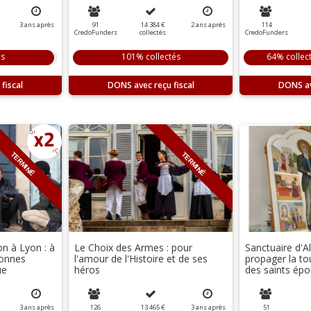
3
ans
après
91
14 384 €
2
ans
après
114
CredoFunders
collectés
CredoFunders
és
101% collectés
64% collec
DONS
DONS
TERMINÉ
TERMINÉ
on à Lyon : à
Le Choix des Armes : pour
Sanctuaire d'Al
sonnes
l'amour de l'Histoire et de ses
propager la to
ue
héros
des saints épo
3
ans
après
126
13 465 €
3
ans
après
51