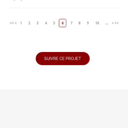
<<
<
1
2
3
4
5
6
7
8
9
10
...
>
>>