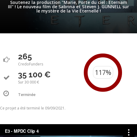
Soutenez la production "Marie, Porte du ciel : Eternam
III" ! Le nouveau film de Sabrina et Steven J. GUNNELL sur
le mystère de la Vie Éternelle !
265
CredoFunders
35 100 €
Sur 30 000 €
Terminée
Ce projet a été terminé le 09/09/2021.