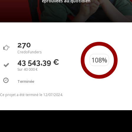
éprouvées au quotidien
270
CredoFunders
43 543,39 €
Sur 40 000 €
Terminée
Ce projet a été terminé le 12/07/2024.