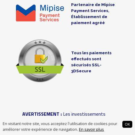
Partenaire de Mipise
Payment Services,
Établissement de
paiement agréé
Tous les paiements
effectués sont
sécurisés SSL-
3DSecure
AVERTISSEMENT :
Les investissements
(obligataires et actions) dans des sociétés
En visitant notre site, vous acceptez l'utilisation de cookies pour
OK
non cotées ou des associations comportent
améliorer votre expérience de navigation.
En savoir plus